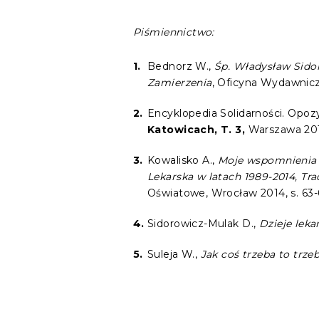
Piśmiennictwo:
Bednorz W.,
Śp. Władysław Sidor
Zamierzenia
, Oficyna Wydawnic
Encyklopedia Solidarności. Opo
Katowicach, T. 3,
Warszawa 2019
Kowalisko A.,
Moje wspomnienia o 
Lekarska w latach 1989-2014, Tr
Oświatowe, Wrocław 2014, s. 63-
Sidorowicz-Mulak D.,
Dzieje leka
Suleja W.,
Jak coś trzeba to trze