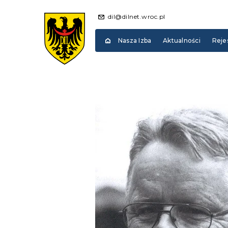
dil@dilnet.wroc.pl
Nasza Izba
Aktualności
Reje