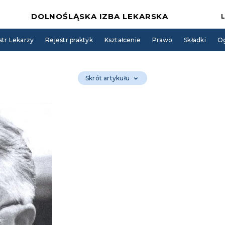
DOLNOŚLĄSKA IZBA LEKARSKA
str Lekarzy
Rejestr praktyk
Kształcenie
Prawo
Składki
Og
Skrót artykułu