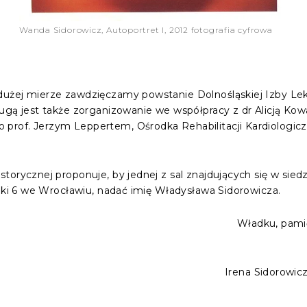
Wanda Sidorowicz, Autoportret I, 2012 fotografia cyfrowa
użej mierze zawdzięczamy powstanie Dolnośląskiej Izby Leka
gą jest także zorganizowanie we współpracy z dr Alicją Kowali
prof. Jerzym Leppertem, Ośrodka Rehabilitacji Kardiologic
orycznej proponuje, by jednej z sal znajdujących się w siedz
ejki 6 we Wrocławiu, nadać imię Władysława Sidorowicza.
Władku, pamię
Irena Sidorowicz