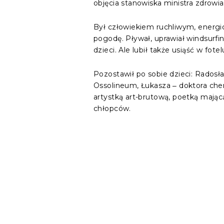
objęcia stanowiska ministra zdrowia
Był człowiekiem ruchliwym, energi
pogodę. Pływał, uprawiał windsurfing
dzieci. Ale lubił także usiąść w fotel
Pozostawił po sobie dzieci: Radosł
Ossolineum, Łukasza ‒ doktora che
artystką art-brutową, poetką mając
chłopców.