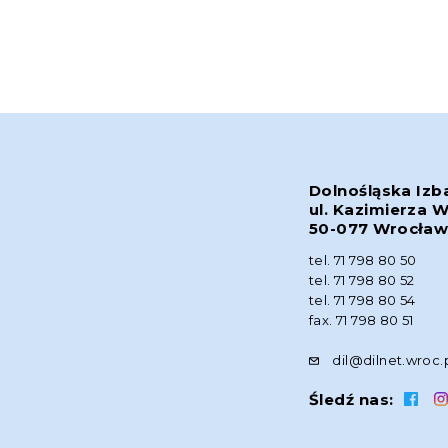
Dolnośląska Izb
ul. Kazimierza W
50-077 Wrocła
tel. 71 798 80 50
tel. 71 798 80 52
tel. 71 798 80 54
fax. 71 798 80 51
dil@dilnet.wroc.
Śledź nas: