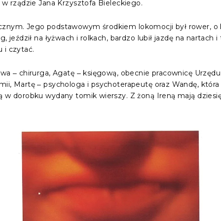
 w rządzie Jana Krzysztofa Bieleckiego.
cznym. Jego podstawowym środkiem lokomocji był rower, o 
, jeździł na łyżwach i rolkach, bardzo lubił jazdę na nartach
u i czytać.
awa ‒ chirurga, Agatę ‒ księgową, obecnie pracownicę Urzędu
mii, Martę ‒ psychologa i psychoterapeutę oraz Wandę, któr
ą w dorobku wydany tomik wierszy. Z żoną Ireną mają dziesię