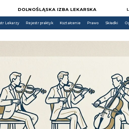
DOLNOŚLĄSKA IZBA LEKARSKA
str Lekarzy
Rejestr praktyk
Kształcenie
Prawo
Składki
Og