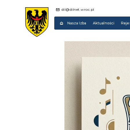
dil@dilnet.wroc.pl
Nasza Izba
Aktualności
Reje