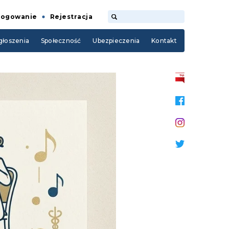
Logowanie
Rejestracja
łoszenia
Społeczność
Ubezpieczenia
Kontakt