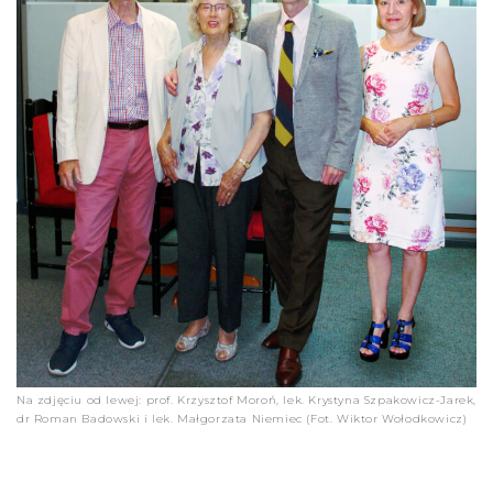
Na zdjęciu od lewej: prof. Krzysztof Moroń, lek. Krystyna Szpakowicz-Jarek,
dr Roman Badowski i lek. Małgorzata Niemiec (Fot. Wiktor Wołodkowicz)