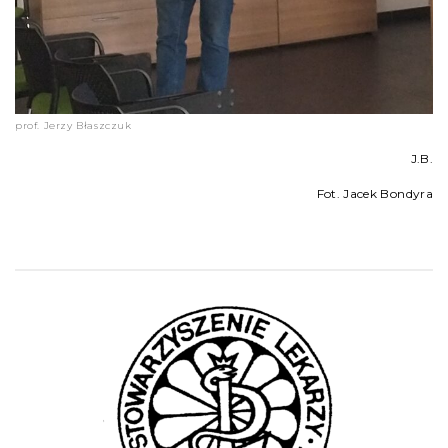
prof. Jerzy Błaszczuk
J.B.
Fot. Jacek Bondyra