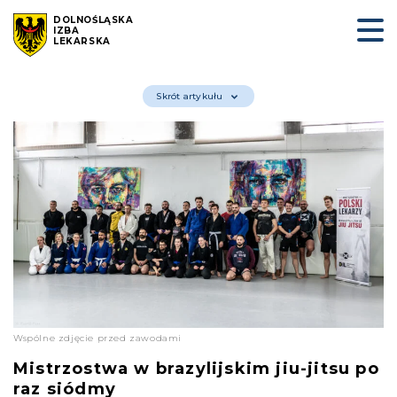
DOLNOŚLĄSKA
IZBA
LEKARSKA
Skrót artykułu
Wspólne zdjęcie przed zawodami
Mistrzostwa w brazylijskim jiu-jitsu po
raz siódmy