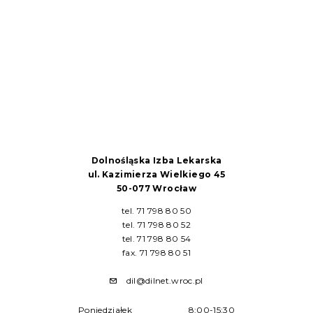
Dolnośląska Izba Lekarska
ul. Kazimierza Wielkiego 45
50-077 Wrocław
tel. 71 798 80 50
tel. 71 798 80 52
tel. 71 798 80 54
fax. 71 798 80 51
dil@dilnet.wroc.pl
Poniedziałek
8:00-15:30