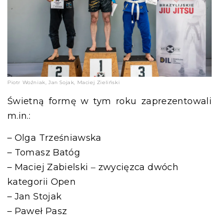
Piotr Woźniak, Jan Sojak, Maciej Zieliński
Świetną formę w tym roku zaprezentowali
m.in.:
– Olga Trześniawska
– Tomasz Batóg
– Maciej Zabielski
zwycięzca dwóch
‒
kategorii Open
– Jan Stojak
– Paweł Pasz