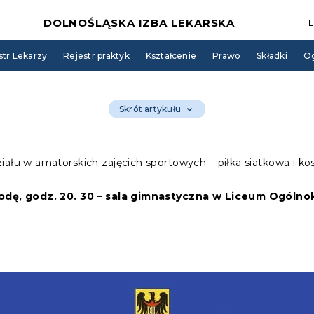
DOLNOŚLĄSKA IZBA LEKARSKA
str Lekarzy
Rejestr praktyk
Kształcenie
Prawo
Składki
Og
Skrót artykułu
iału w amatorskich zajęcich sportowych – piłka siatkowa i k
odę, godz. 20. 30
–
sala gimnastyczna w Liceum Ogólnoks