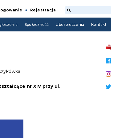
Logowanie
Rejestracja
łoszenia
Społeczność
Ubezpieczenia
Kontakt
oszykówka.
ztałcące nr XIV przy ul.