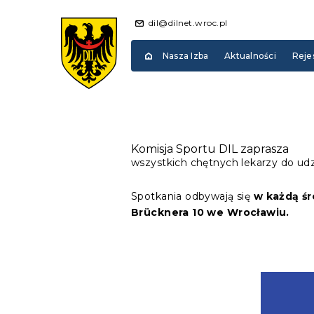
dil@dilnet.wroc.pl
Nasza Izba
Aktualności
Reje
Komisja Sportu DIL zaprasza
wszystkich chętnych lekarzy do udz
Spotkania odbywają się
w każdą śr
Brücknera 10 we Wrocławiu.