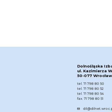
Dolnośląska Izb
ul. Kazimierza W
50-077 Wrocła
tel. 71 798 80 50
tel. 71 798 80 52
tel. 71 798 80 54
fax. 71 798 80 51
dil@dilnet.wroc.