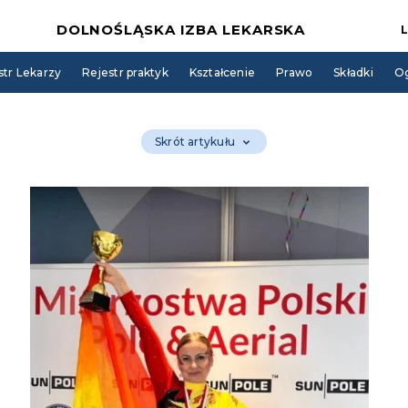
DOLNOŚLĄSKA IZBA LEKARSKA
str Lekarzy
Rejestr praktyk
Kształcenie
Prawo
Składki
Og
Skrót artykułu