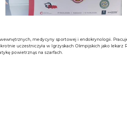
ób wewnętrznych, medycyny sportowej i endokrynologii. Prac
otnie uczestniczyła w Igrzyskach Olimpijskich jako lekarz Re
tykę powietrznąs na szarfach.