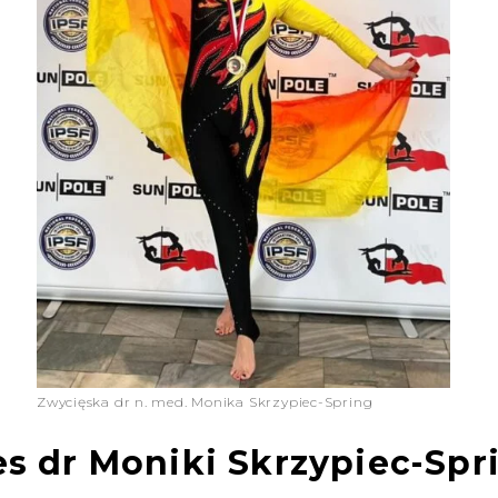
Zwycięska dr n. med. Monika Skrzypiec-Spring
s dr Moniki Skrzypiec-Spr