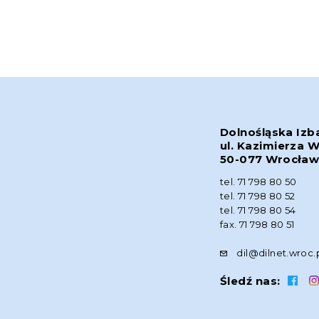
Dolnośląska Izb
ul. Kazimierza W
50-077 Wrocła
tel. 71 798 80 50
tel. 71 798 80 52
tel. 71 798 80 54
fax. 71 798 80 51
dil@dilnet.wroc.
Śledź nas: