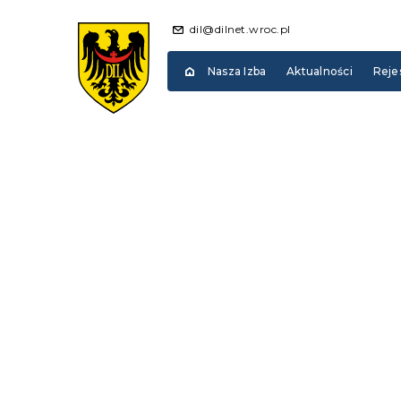
dil@dilnet.wroc.pl
Nasza Izba
Aktualności
Reje