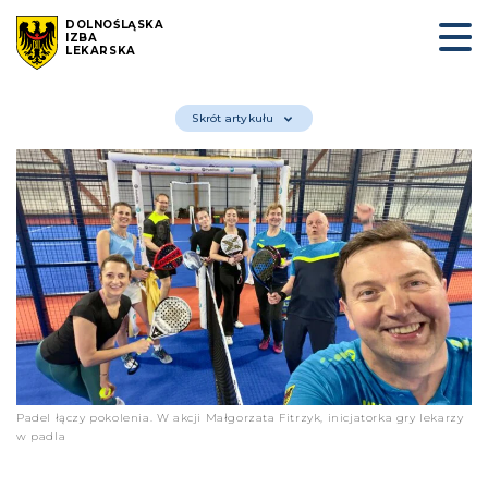
DOLNOŚLĄSKA
IZBA
LEKARSKA
Skrót artykułu
Padel łączy pokolenia. W akcji Małgorzata Fitrzyk, inicjatorka gry lekarzy
w padla