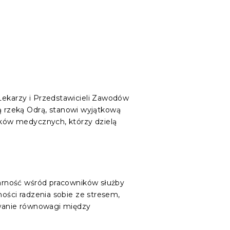
 Lekarzy i Przedstawicieli Zawodów
 rzeką Odrą, stanowi wyjątkową
unków medycznych, którzy dzielą
ularność wśród pracowników służby
ności radzenia sobie ze stresem,
howanie równowagi między