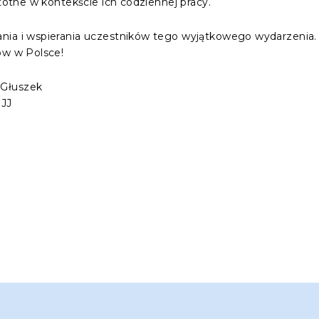
stotne w kontekście ich codziennej pracy.
ania i wspierania uczestników tego wyjątkowego wydarzenia
ów w Polsce!
 Głuszek
BJJ