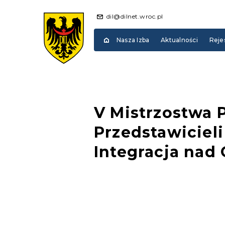
dil@dilnet.wroc.pl
Nasza Izba
Aktualności
Reje
V Mistrzostwa P
Przedstawicie
Integracja nad