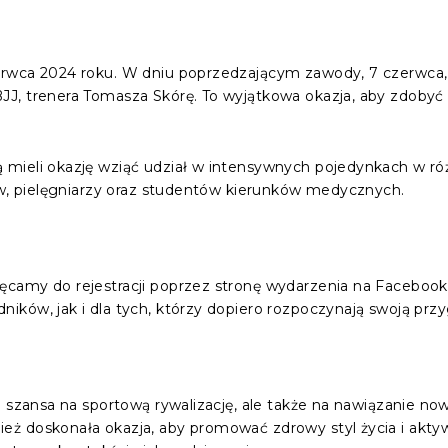
erwca 2024 roku. W dniu poprzedzającym zawody, 7 czerwca,
J, trenera Tomasza Skórę. To wyjątkowa okazja, aby zdobyć
mieli okazję wziąć udział w intensywnych pojedynkach w ró
ów, pielęgniarzy oraz studentów kierunków medycznych.
camy do rejestracji poprzez stronę wydarzenia na Facebook
ów, jak i dla tych, którzy dopiero rozpoczynają swoją przygo
o szansa na sportową rywalizację, ale także na nawiązanie n
ż doskonała okazja, aby promować zdrowy styl życia i akt