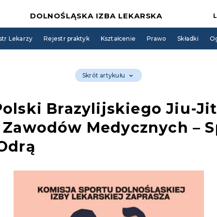
DOLNOŚLĄSKA IZBA LEKARSKA
str Lekarzy
Rejestr praktyk
Kształcenie
Prawo
Składki
Og
Skrót artykułu
olski Brazylijskiego Jiu-Ji
li Zawodów Medycznych – 
 Odrą