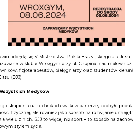
iu odbędą się V Mistrzostwa Polski Brazylijskiego Jiu-Jitsu
izowane w klubie Wroxgym przy ul. Chopina, nad malowniczą
atowników, fizjoterapeutów, pielęgniarzy oraz studentów kier
itsu (BJJ).
la Wszystkich Medyków
wojego skupienia na technikach walki w parterze, zdobyło pop
ości fizycznej, ale również jako sposób na rozwijanie umiejęt
Dla wielu z nich, BJJ to więcej niż sport – to sposób na zac
owym stylem życia.