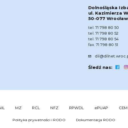
Dolnośląska Izb
ul. Kazimierza W
50-077 Wrocła
tel. 71 798 80 50
tel. 71 798 80 52
tel. 71 798 80 54
fax. 71 798 80 51
dil@dilnet.wroc.
Śledź nas:
NIL
MZ
RCL
NFZ
RPWDL
ePUAP
CEM
Polityka prywatności i RODO
Dokumentacja RODO