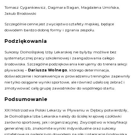
Tomasz Cygankiewicz, Dagmara Ragan, Magdalena Umińska,
Jakub Brodowski
Szczególnie cenne jest zwycięstwo sztafety męskiej, będące
dowodem bardzo dobrej formy i zgrania zespołu.
Podziękowania
Sukcesy Dolnośląskiej Izby Lekarskiej nie byłyby możliwe bez
systematycznej pracy szkoleniowej i zaangażowania całego
środowiska. Szczególne podziękowania kierujemy do trenera sekcji
pływackiej –
Dariusza Wolnego
, którego determinacja,
doświadczenie i konsekwencja w prowadzeniu treningów zapewniły
nie tylko osiągane wyniki sportowe, ale również udało się zebrać i
zmotywować całą grupę zawodników do wspólnego startu.
Podsumowanie
XXI Mistrzostwa Polski Lekarzy w Pływaniu w Dębicy potwierdziły,
że Dolnośląska Izba Lekarska należy do ścisłej krajowej czołówki
zarówno sportowej, jak i organizacyjnej. Zwycięstwo w klasyfikacji
generalnej izb, znakomite wyniki indywidualne oraz sukcesy
sztafetowe są najlepszym dowodem na siłę i integrację środowiska