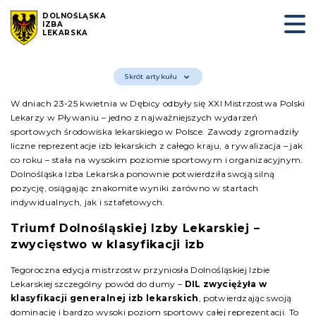
DOLNOŚLĄSKA
IZBA
LEKARSKA
Skrót artykułu
W dniach 23-25 kwietnia w Dębicy odbyły się XXI Mistrzostwa Polski
Lekarzy w Pływaniu – jedno z najważniejszych wydarzeń
sportowych środowiska lekarskiego w Polsce. Zawody zgromadziły
liczne reprezentacje izb lekarskich z całego kraju, a rywalizacja – jak
co roku – stała na wysokim poziomie sportowym i organizacyjnym.
Dolnośląska Izba Lekarska ponownie potwierdziła swoją silną
pozycję, osiągając znakomite wyniki zarówno w startach
indywidualnych, jak i sztafetowych.
Triumf Dolnośląskiej Izby Lekarskiej –
zwycięstwo w klasyfikacji izb
Tegoroczna edycja mistrzostw przyniosła Dolnośląskiej Izbie
Lekarskiej szczególny powód do dumy –
DIL zwyciężyła w
klasyfikacji generalnej izb lekarskich
, potwierdzając swoją
dominację i bardzo wysoki poziom sportowy całej reprezentacji. To