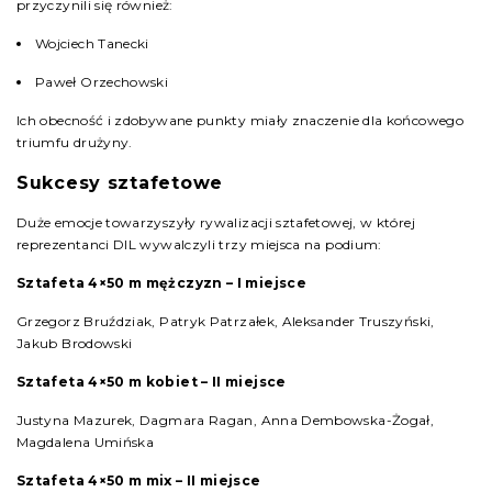
przyczynili się również:
Wojciech Tanecki
Paweł Orzechowski
Ich obecność i zdobywane punkty miały znaczenie dla końcowego
triumfu drużyny.
Sukcesy sztafetowe
Duże emocje towarzyszyły rywalizacji sztafetowej, w której
reprezentanci DIL wywalczyli trzy miejsca na podium:
Sztafeta 4×50 m mężczyzn – I miejsce
Grzegorz Bruździak, Patryk Patrzałek, Aleksander Truszyński,
Jakub Brodowski
Sztafeta 4×50 m kobiet – II miejsce
Justyna Mazurek, Dagmara Ragan, Anna Dembowska-Żogał,
Magdalena Umińska
Sztafeta 4×50 m mix – II miejsce