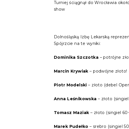
Turniej ściągnął do Wrocławia okoł
show
Dolnośląską Izbę Lekarską reprezen
Spójrzcie na te wyniki:
Dominika Szczotka
– potrójne zło
Marcin Krywiak
– podwójne złoto! (
Piotr Modelski
– złoto (debel Open
Anna Leśnikowska
– złoto (singie
Tomasz Maziak
– złoto (singiel 60
Marek Pudełko
– srebro (singiel 50