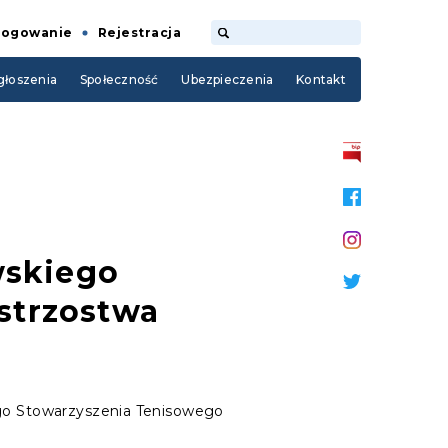
Logowanie
Rejestracja
łoszenia
Społeczność
Ubezpieczenia
Kontakt
wskiego
istrzostwa
iego Stowarzyszenia Tenisowego