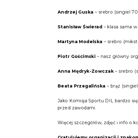
Andrzej Guska
– srebro (singiel 70
Stanisław Świerad
– klasa sama w 
Martyna Modelska
– srebro (mikst
Piotr Gościmski
– nasz główny org
Anna Mędryk-Zowczak
– srebro (s
Beata Przegalińska
– brąz (singiel
Jako Komisja Sportu DIL bardzo się
przed zawodami.
Więcej szczegółów, zdjęć i info o k
Gratulujemy organizacji i znak