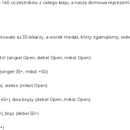
o 140 uczestników z całego kraju, a nasza domowa reprezenta
towało aż 35 lekarzy, a worek medali, który zgarnęliśmy, led
to! (singiel Open, debel Open, mikst Open)
singiel 35+, mikst +50)
), srebro (mikst Open)
l 45+), dwa brązy (debel Open, mikst Open)
+), brąz (debel 55+)
+)