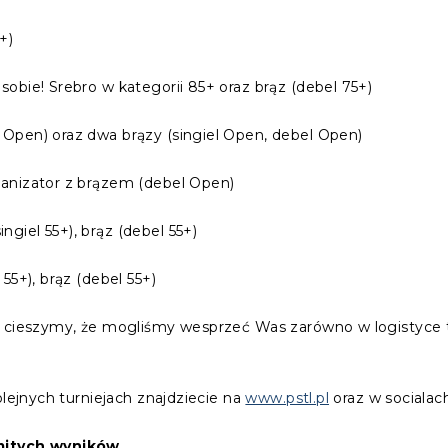
+)
sobie! Srebro w kategorii 85+ oraz brąz (debel 75+)
 Open) oraz dwa brązy (singiel Open, debel Open)
anizator z brązem (debel Open)
ingiel 55+), brąz (debel 55+)
 55+), brąz (debel 55+)
 cieszymy, że mogliśmy wesprzeć Was zarówno w logistyce tur
olejnych turniejach znajdziecie na
www.pstl.pl
oraz w socialac
omitych wyników