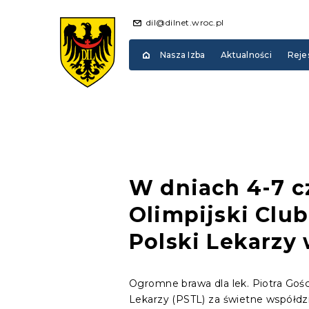
dil@dilnet.wroc.pl
Nasza Izba
Aktualności
Reje
W dniach 4-7 c
Olimpijski Club
Polski Lekarzy 
Ogromne brawa dla lek. Piotra Goś
Lekarzy (PSTL) za świetne współdzi