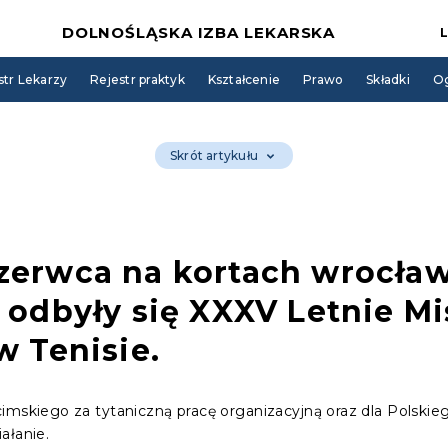
DOLNOŚLĄSKA IZBA LEKARSKA
str Lekarzy
Rejestr praktyk
Kształcenie
Prawo
Składki
Og
Skrót artykułu
zerwca na kortach wrocła
 odbyły się XXXV Letnie M
w Tenisie
.
cimskiego za tytaniczną pracę organizacyjną oraz dla Polsk
ałanie.