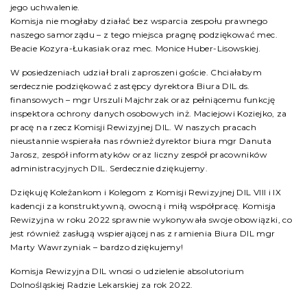
jego uchwalenie.
Komisja nie mogłaby działać bez wsparcia zespołu prawnego
naszego samorządu – z tego miejsca pragnę podziękować mec.
Beacie Kozyra-Łukasiak oraz mec. Monice Huber-Lisowskiej.
W posiedzeniach udział brali zaproszeni goście. Chciałabym
serdecznie podziękować zastępcy dyrektora Biura DIL ds.
finansowych – mgr Urszuli Majchrzak oraz pełniącemu funkcję
inspektora ochrony danych osobowych inż. Maciejowi Koziejko, za
pracę na rzecz Komisji Rewizyjnej DIL. W naszych pracach
nieustannie wspierała nas również dyrektor biura mgr Danuta
Jarosz, zespół informatyków oraz liczny zespół pracowników
administracyjnych DIL. Serdecznie dziękujemy.
Dziękuję Koleżankom i Kolegom z Komisji Rewizyjnej DIL VIII i IX
kadencji za konstruktywną, owocną i miłą współpracę. Komisja
Rewizyjna w roku 2022 sprawnie wykonywała swoje obowiązki, co
jest również zasługą wspierającej nas z ramienia Biura DIL mgr
Marty Wawrzyniak – bardzo dziękujemy!
Komisja Rewizyjna DIL wnosi o udzielenie absolutorium
Dolnośląskiej Radzie Lekarskiej za rok 2022.