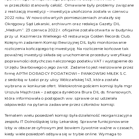
w przeszłości stanowiły całość. Omawiane były problemy związane
z realizacją inwestycji – inwestycja ukończona została w czerwcu
2022 roku. W nowo otwartych pomieszczeniach znalazły się:
Okręgowy Sąd Lekarski, archiwum oraz redakcja Gazety DIL
„Medium”. 23 czerwca 2022 r. oficjalnie została otwarta w budynku
przy ul. Kazimierza Wielkiego 43 restauracja Golden Records Club.
Kolejnym zadaniem Komisji Rewizyjnej DIL było monitorowanie
rozliczenia kończącego tę inwestycję. Na rozliczenie końcowe tak
poważnej inwestycji składa się uruchomienie procedury weryfikacji
poprawności dotychczas naliczonego podatku VAT i wystąpienie do
Urzędu Skarbowego o jego zwrot. Zadanie to jest realizowane przez
firmę APTM DORADCY PODATKOWI – PANKOWSKI MIŁEK S.C.
z siedzibą w Łodzi przy ulicy Wólczańskiej 143, która została
wybrana w konkursie ofert. Wielokrotnie gościem komisji była mgr
Urszula Majchrzak – zastępca dyrektora Biura DIL ds. finansowych,
która informowała o postępach ww. sprawie oraz udzielała
odpowiedzi na pytania zadawane przez członków komisji.
Tematem wielu posiedzeń komisji była działalność reorganizacyjna
zespołu IT Dolnośląskiej Izby Lekarskiej. Sprawne funkcjonowanie
Izby w obszarze cyfrowym jest bowiem żywotnie ważne w czasach,
kiedy wiele posiedzeń odbywa się w trybie online. Wymaga to