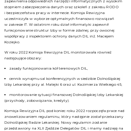
zapewnienia odpowiednich narzędzi informatycznych z wysokim
stopniem zabezpieczenia danych oraz szkoleń z zakresu RODO
i bezpieczeństwa pracy w internecie. Komisja Rewizyjna
uczestniczyła w wyborze optymalnych finansowo rozwiązań
w zakresie IT. W ostatnim roku dział informatyki zapewnił
funkcjonowanie struktur Izby w formie zdalnej, przy owocnej
współpracy z inspektorem ochrony danych DIL inż. Maciejem
Koziejko.
W roku 2022 Komisja Rewizyjna DIL monitorowała również
następujące obszary:
zasady funkcjonowania kół terenowych DIL,
cennik wynajmu sal konferencyjnych w siedzibie Dolnośląskiej
Izby Lekarskiej przy al. Matejki 6 oraz ul. Kazimierza Wielkiego 45,
monitorowanie sytuacji finansowej Dolnośląskiej Izby Lekarskiej
(przychody, zobowiązania, kredyty).
Komisja Rewizyjna DIL pod koniec roku 2022 rozpoczęła prace nad
znowelizowaniem regulaminu, który następnie został przekazany
Dolnośląskiej Radzie Lekarskiej. Nowy regulamin zostanie
przedstawiony na XLII Zjeździe Delegatów DIL i mamy nadzieję na