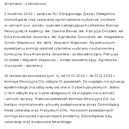
Stramecki – członkowie.
2 kwietnia 2022 r. podczas XLI Okręgowego Zjazdu Delegatów
Dolnośląskiej Izby Lekarskiej zgromadzenie wyborcze, zwołane
w ramach ww. zjazdu, wybrało następujących członków Komisji
Rewizyjnej IX kadencji: lek. Joanna Banaś, lek. Patrycja Drozdek, lek.
Ewa Krawiecka-Jaworska, lek. Agnieszka Owczarek, lek. Magdalena
Simon-Błażewicz, lek. dent. Wojciech Wąsowski. Na pierwszym
posiedzeniu komisji spośród członków wybrano na stanowiska
funkcyjne: Ewa Krawiecka-Jaworska – przewodnicząca, Patrycja
Drozdek i Wojciech Wąsowski – wiceprzewodniczący, Agnieszka
Owczarek – sekretarz.
W okresie sprawozdawczym, tj. od 01.01.2022 r. do 31.12.2022 r.
Komisja Rewizyjna DIL odbyła 10 posiedzeń. Ze względu na sytuację
epidemiologiczną odbywały się one w trybie hybrydowym. Jedno
z nich odbyło się w trybie obiegowym ze względu na ważność
i pilność sprawy. Podczas posiedzeń Komisja Rewizyjna DIL na
bieżąco monitorowała uchwały podejmowane przez Dolnośląską
Radę Lekarską oraz Prezydium DRL. Na swoich posiedzeniach
komisja poruszała najważniejsze problemy Dolnośląskiej Izby
Lekarskiej oraz środowiska lekarskiego.