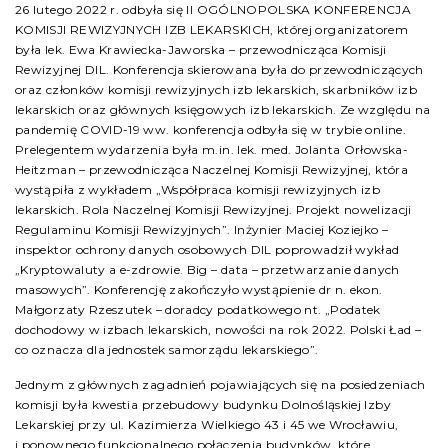
26 lutego 2022 r. odbyła się II OGÓLNOPOLSKA KONFERENCJA
KOMISJI REWIZYJNYCH IZB LEKARSKICH, której organizatorem
była lek. Ewa Krawiecka-Jaworska – przewodnicząca Komisji
Rewizyjnej DIL. Konferencja skierowana była do przewodniczących
oraz członków komisji rewizyjnych izb lekarskich, skarbników izb
lekarskich oraz głównych księgowych izb lekarskich. Ze względu na
pandemię COVID-19 ww. konferencja odbyła się w trybie online.
Prelegentem wydarzenia była m.in. lek. med. Jolanta Orłowska-
Heitzman – przewodnicząca Naczelnej Komisji Rewizyjnej, która
wystąpiła z wykładem „Współpraca komisji rewizyjnych izb
lekarskich. Rola Naczelnej Komisji Rewizyjnej. Projekt nowelizacji
Regulaminu Komisji Rewizyjnych”. Inżynier Maciej Koziejko –
inspektor ochrony danych osobowych DIL poprowadził wykład
„Kryptowaluty a e-zdrowie. Big – data – przetwarzanie danych
masowych”. Konferencję zakończyło wystąpienie dr n. ekon.
Małgorzaty Rzeszutek – doradcy podatkowego nt. „Podatek
dochodowy w izbach lekarskich, nowości na rok 2022. Polski Ład –
co oznacza dla jednostek samorządu lekarskiego”.
Jednym z głównych zagadnień pojawiających się na posiedzeniach
komisji była kwestia przebudowy budynku Dolnośląskiej Izby
Lekarskiej przy ul. Kazimierza Wielkiego 43 i 45 we Wrocławiu,
i ponownego funkcjonalnego połączenia budynków, które