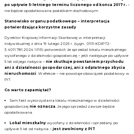
po upływie 5-letniego terminu liczonego od końca 2017 r.
–
nie będzie opodatkowana podatkiem dochodowym.
Stanowisko organu podatkowego – interpretacja
potwierdzająca korzystne zasady
Dyrektor Krajowej Informacji Skarbowej w interpretacji
indywidualnej z dnia 19 lutego 2025 r. (sygn. 0113-KDIPT2-
3.4011.781.2024.1.PR) potwierdził, że sprzedaż lokalu mieszkalnego
wycofanego z działalności gospodarczej – jeśli następuje po upływie
5 lat od jego nabycia –
nie skutkuje powstaniem przychodu
ani z działalności gospodarczej, ani z odpłatnego zbycia
nieruchomości
. W efekcie – nie powstaje obowiązek podatkowy w
PIT.
Co warto zapamiętać?
Sam fakt wykorzystania lokalu mieszkalnego w działalności
gospodarczej
nie oznacza
, że jego sprzedaż zawsze będzie
opodatkowana.
Lokal mieszkalny
wycofany z działalności i sprzedany po
upływie 5 lat od nabycia –
jest zwolniony z PIT
.