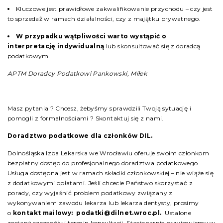
Kluczowe jest prawidłowe zakwalifikowanie przychodu – czy jest
to sprzedaż w ramach działalności, czy z majątku prywatnego.
W przypadku wątpliwości warto wystąpić o
interpretację indywidualną
lub skonsultować się z doradcą
podatkowym.
APTM Doradcy Podatkowi Pankowski, Miłek
Masz pytania ? Chcesz, żebyśmy sprawdzili Twoją sytuację i
pomogli z formalnościami ? Skontaktuj się z nami.
Doradztwo podatkowe dla członków DIL.
Dolnośląska Izba Lekarska we Wrocławiu oferuje swoim członkom
bezpłatny dostęp do profesjonalnego doradztwa podatkowego.
Usługa dostępna jest w ramach składki członkowskiej – nie wiąże się
z dodatkowymi opłatami. Jeśli chcecie Państwo skorzystać z
porady, czy wyjaśnić problem podatkowy związany z
wykonywaniem zawodu lekarza lub lekarza dentysty, prosimy
o
kontakt mailowy: podatki@dilnet.wroc.pl.
Ustalone
zostaną szczegóły i termin konsultacji. Stacjonarnie przyjmujemy w