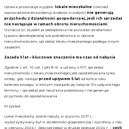
Ustawa przewiduje wyjątek:
lokale mieszkalne
(również
wprowadzone do ewidencji środków trwałych)
nie generują
przychodu z działalności gospodarczej, jeśli ich sprzedaż
nie następuje w ramach obrotu nieruchomościami
.
Oznacza to, że jeżeli przedsiębiorca nie prowadzi działalności
typowo deweloperskiej lub pośrednictwa w obrocie
nieruchomościami, sprzedaż lokalu mieszkalnego podlega innym
zasadom.
Zasada 5 lat – kluczowe znaczenie ma czas od nabycia
Zgodnie z art. 10 ust. 1 pkt 8 lit. a ustawy o PIT, sprzedaż
nieruchomości ( lokalu mieszkalnego) jest opodatkowana tylko
wtedy, gdy nastąpi
przed upływem 5 lat
od końca roku
kalendarzowego, w którym nastąpiło jej nabycie. Po upływie tego
terminu – sprzedaż jest neutralna podatkowo i nie generuje
przychodu do opodatkowania.
Przykład:
Lokal mieszkalny został nabyty w styczniu 2017 r.,
wykorzystywany był w działalności gospodarczej i wycofany z niej
w czerwcu 2024 r. Jego sprzedaż w drugiej połowie 2024 r. –
czyli