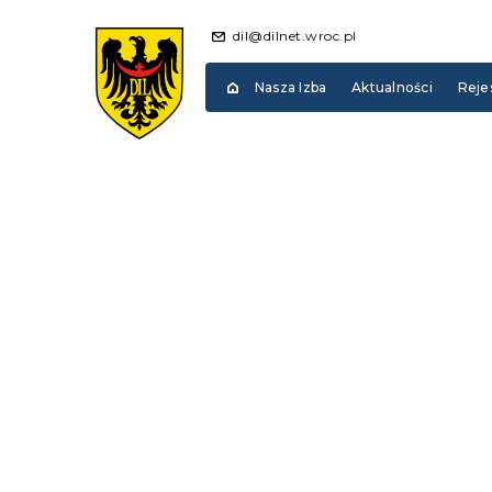
dil@dilnet.wroc.pl
Nasza Izba
Aktualności
Reje