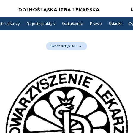
DOLNOŚLĄSKA IZBA LEKARSKA
str Lekarzy
Rejestr praktyk
Kształcenie
Prawo
Składki
Og
Skrót artykułu