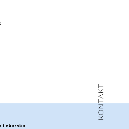
5
KONTAKT
a Lekarska