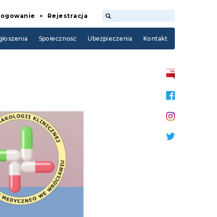
Logowanie
Rejestracja
łoszenia
Społeczność
Ubezpieczenia
Kontakt