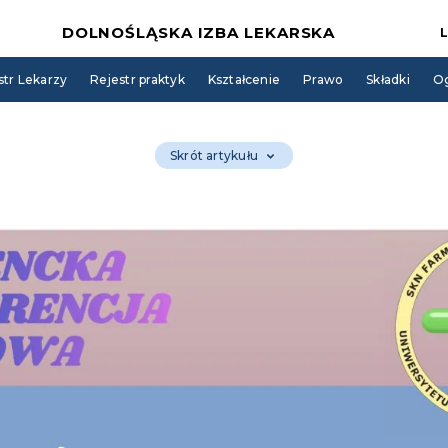
DOLNOŚLĄSKA IZBA LEKARSKA
str Lekarzy
Rejestr praktyk
Kształcenie
Prawo
Składki
Og
Skrót artykułu