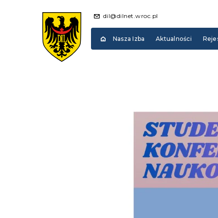
dil@dilnet.wroc.pl
Nasza Izba
Aktualności
Reje