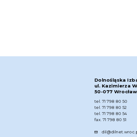
Dolnośląska Izb
ul. Kazimierza W
50-077 Wrocła
tel. 71 798 80 50
tel. 71 798 80 52
tel. 71 798 80 54
fax. 71 798 80 51
dil@dilnet.wroc.