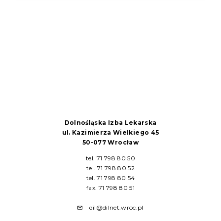
Dolnośląska Izba Lekarska
ul. Kazimierza Wielkiego 45
50-077 Wrocław
tel. 71 798 80 50
tel. 71 798 80 52
tel. 71 798 80 54
fax. 71 798 80 51
dil@dilnet.wroc.pl