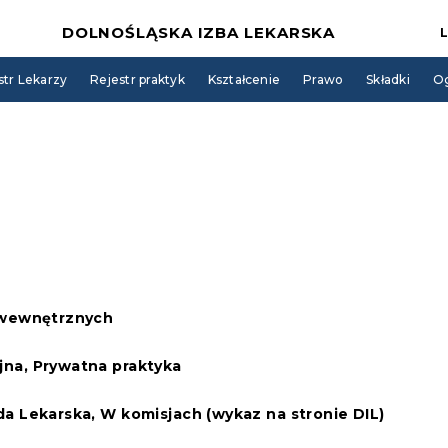
DOLNOŚLĄSKA IZBA LEKARSKA
str Lekarzy
Rejestr praktyk
Kształcenie
Prawo
Składki
Og
 wewnętrznych
jna, Prywatna praktyka
da Lekarska, W komisjach (wykaz na stronie DIL)