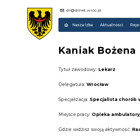
dil@dilnet.wroc.pl
Nasza Izba
Aktualności
Reje
Kaniak Bożena
Tytuł zawodowy:
Lekarz
Delegatura:
Wrocław
Specjalizacja:
Specjalista chorób
Miejsce pracy:
Opieka ambulatory
Gdzie widzisz swoją aktywność:
Ra