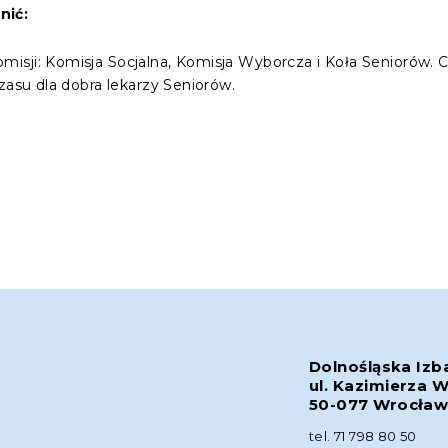
nić:
sji: Komisja Socjalna, Komisja Wyborcza i Koła Seniorów. Ch
zasu dla dobra lekarzy Seniorów.
Dolnośląska Izb
ul. Kazimierza W
50-077 Wrocła
tel. 71 798 80 50