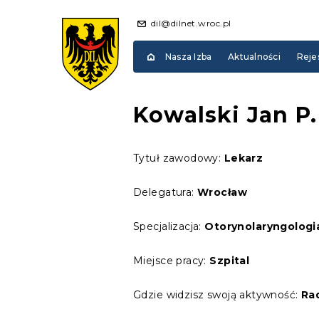
dil@dilnet.wroc.pl
Nasza Izba
Aktualności
Reje
Kowalski Jan P.
Tytuł zawodowy:
Lekarz
Delegatura:
Wrocław
Specjalizacja:
Otorynolaryngologia
Miejsce pracy:
Szpital
Gdzie widzisz swoją aktywność:
Ra