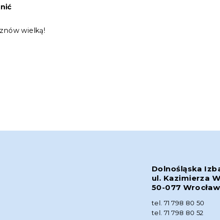
nić
 znów wielką!
Dolnośląska Izb
ul. Kazimierza W
50-077 Wrocła
tel. 71 798 80 50
tel. 71 798 80 52