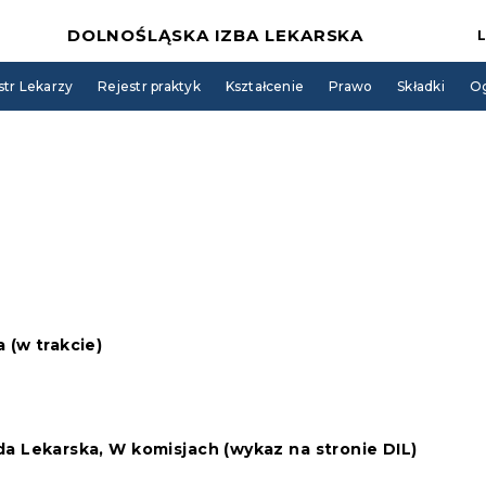
DOLNOŚLĄSKA IZBA LEKARSKA
str Lekarzy
Rejestr praktyk
Kształcenie
Prawo
Składki
Og
 (w trakcie)
da Lekarska, W komisjach (wykaz na stronie DIL)