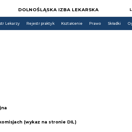
DOLNOŚLĄSKA IZBA LEKARSKA
str Lekarzy
Rejestr praktyk
Kształcenie
Prawo
Składki
Og
jna
komisjach (wykaz na stronie DIL)