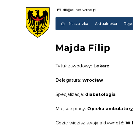
dil@dilnet.wroc.pl
Nasza Izba
Aktualności
Reje
Majda Filip
Tytuł zawodowy:
Lekarz
Delegatura:
Wrocław
Specjalizacja:
diabetologia
Miejsce pracy:
Opieka ambulatory
Gdzie widzisz swoją aktywność:
W 