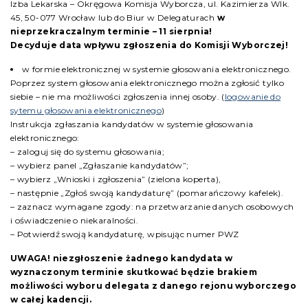
Izba Lekarska – Okręgowa Komisja Wyborcza, ul. Kazimierza Wlk.
45, 50-077 Wrocław lub do Biur w Delegaturach
w
nieprzekraczalnym terminie – 11 sierpnia!
Decyduje data wpływu zgłoszenia do Komisji Wyborczej!
w formie elektronicznej w systemie głosowania elektronicznego.
Poprzez system głosowania elektronicznego można zgłosić tylko
siebie – nie ma możliwości zgłoszenia innej osoby. (
logowanie do
sytemu głosowania elektronicznego
)
Instrukcja zgłaszania kandydatów w systemie głosowania
elektronicznego:
– zaloguj się do systemu głosowania;
– wybierz panel „Zgłaszanie kandydatów”;
– wybierz „Wnioski i zgłoszenia” (zielona koperta),
– następnie „Zgłoś swoją kandydaturę” (pomarańczowy kafelek).
– zaznacz wymagane zgody: na przetwarzanie danych osobowych
i oświadczenie o niekaralności.
– Potwierdź swoją kandydaturę, wpisując numer PWZ
UWAGA! niezgłoszenie żadnego kandydata w
wyznaczonym terminie skutkować będzie brakiem
możliwości wyboru delegata z danego rejonu wyborczego
w całej kadencji.