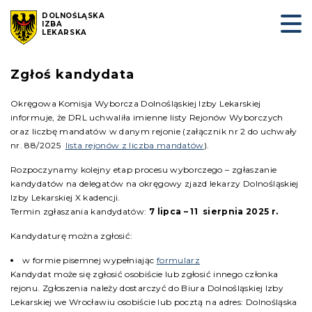
DOLNOŚLĄSKA
IZBA
LEKARSKA
Zgłoś kandydata
Okręgowa Komisja Wyborcza Dolnośląskiej Izby Lekarskiej
informuje, że DRL uchwaliła imienne listy Rejonów Wyborczych
oraz liczbę mandatów w danym rejonie (załącznik nr 2 do uchwały
nr. 88/2025
lista rejonów z liczba mandatów
).
Rozpoczynamy kolejny etap procesu wyborczego – zgłaszanie
kandydatów na delegatów na okręgowy zjazd lekarzy Dolnośląskiej
Izby Lekarskiej X kadencji.
Termin zgłaszania kandydatów:
7 lipca – 11 sierpnia 2025 r.
Kandydaturę można zgłosić:
w formie pisemnej wypełniając
formularz
Kandydat może się zgłosić osobiście lub zgłosić innego członka
rejonu. Zgłoszenia należy dostarczyć do Biura Dolnośląskiej Izby
Lekarskiej we Wrocławiu osobiście lub pocztą na adres: Dolnośląska