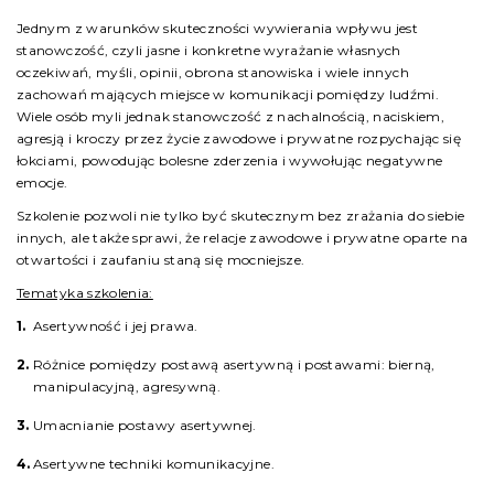
Jednym z warunków skuteczności wywierania wpływu jest
stanowczość, czyli jasne i konkretne wyrażanie własnych
oczekiwań, myśli, opinii, obrona stanowiska i wiele innych
zachowań mających miejsce w komunikacji pomiędzy ludźmi.
Wiele osób myli jednak stanowczość z nachalnością, naciskiem,
agresją i kroczy przez życie zawodowe i prywatne rozpychając się
łokciami, powodując bolesne zderzenia i wywołując negatywne
emocje.
Szkolenie pozwoli nie tylko być skutecznym bez zrażania do siebie
innych, ale także sprawi, że relacje zawodowe i prywatne oparte na
otwartości i zaufaniu staną się mocniejsze.
Tematyka szkolenia:
Asertywność i jej prawa.
Różnice pomiędzy postawą asertywną i postawami: bierną,
manipulacyjną, agresywną.
Umacnianie postawy asertywnej.
Asertywne techniki komunikacyjne.