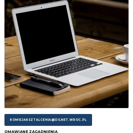
KOMISJAKSZTALCENIA@DILNET.WROC.PL
OMAWIANE ZAGADNIENIA