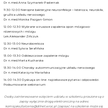
Dr n.med.Anna Szymanek-Pasternak
11.30-12.00 Nieropne bakteryjne neuroinfekcje – listerioza, neurokiła,
gruźlica układu nerwowego
Dr n.med.Monika Pazgan-Simon
12.00-12.30 Wybrane wirusowe zapalenia opon mózgowo-
rdzeniowych i mózgu
Lek.Aleksander Zińczuk
12.30-13.00 Neuroborelioza
Dr n.med.Sylwia Serafińska
13.00-13.30 Odkleszczowe zapalenie mózgu
Dr n.med.Marta Kucharska
13.30-14.00 Choroby autoimmunizacyjne układu nerwowego
Dr n.med.Katarzyna Mariańska
14.00-14.30 Dyskusja on-line: najciekawsze pytania i odpowiedzi.
Podsumowanie webinarium
Osoby zainteresowane wzięciem udziału w szkoleniu proszone są o
zapisy wyłącznie drogą elektroniczną na adres:
komisjaksztalcenia@dilnet.wroc.pl (zapisać na szkolenie może się