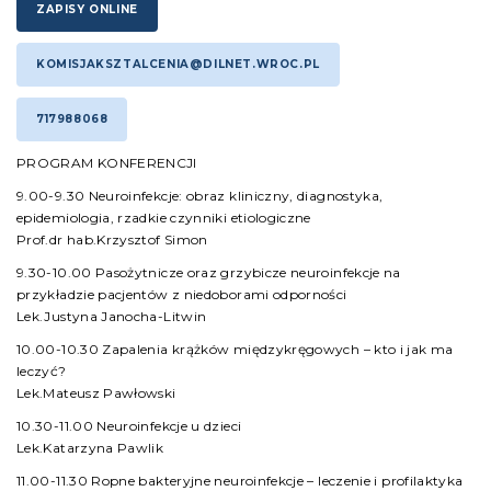
ZAPISY ONLINE
KOMISJAKSZTALCENIA@DILNET.WROC.PL
717988068
PROGRAM KONFERENCJI
9.00-9.30 Neuroinfekcje: obraz kliniczny, diagnostyka,
epidemiologia, rzadkie czynniki etiologiczne
Prof.dr hab.Krzysztof Simon
9.30-10.00 Pasożytnicze oraz grzybicze neuroinfekcje na
przykładzie pacjentów z niedoborami odporności
Lek.Justyna Janocha-Litwin
10.00-10.30 Zapalenia krążków międzykręgowych – kto i jak ma
leczyć?
Lek.Mateusz Pawłowski
10.30-11.00 Neuroinfekcje u dzieci
Lek.Katarzyna Pawlik
11.00-11.30 Ropne bakteryjne neuroinfekcje – leczenie i profilaktyka