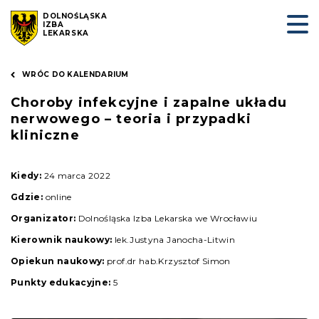
DOLNOŚLĄSKA
IZBA
LEKARSKA
WRÓC DO KALENDARIUM
Choroby infekcyjne i zapalne układu
nerwowego – teoria i przypadki
kliniczne
Kiedy:
24 marca 2022
Gdzie:
online
Organizator:
Dolnośląska Izba Lekarska we Wrocławiu
Kierownik naukowy:
lek.Justyna Janocha-Litwin
Opiekun naukowy:
prof.dr hab.Krzysztof Simon
Punkty edukacyjne:
5