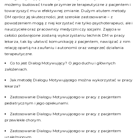
możemy budować trwałe przymierze terapeutyczne z pacjentem i
towarzyszyć mu w efektywnej zmianie. Dużym atutem metody
DM oprócz jej skuteczności, jest szerokie zastosowanie – z
powodzeniem mogą z niej korzystać nie tylko psychoterapeuci, ale i
nauczyciele oraz pracownicy medyczni czy socjalni. Zajęcia w
całości poświęcone zostaną wykorzystaniu technik DM w pracy
lekarza, tak by ułatwić komunikację z pacjentem, nawiązać z nim
relację opartą na zaufaniu i autonomii oraz wesprzeć działania
terapeutyczne.
Co to jest Dialog Motywujący? O jego duchu i głównych
założeniach.
Jak metodę Dialogu Motywującego można wykorzystać w pracy
lekarza?
Zastosowanie Dialogu Motywującego w pracy z pacjentem
pediatrycznym i jego opiekunami.
Zastosowanie Dialogu Motywującego w pracy z pacjentem
przewlekle chorym.
Zastosowanie Dialogu Motywującego w pracy z pacjentem
uzależnionym.