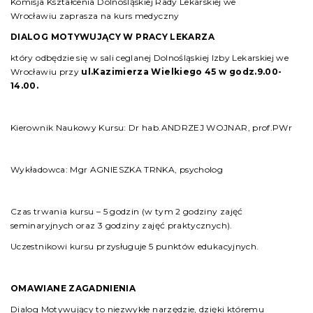
Komisja Kształcenia Dolnośląskiej Rady Lekarskiej we
Wrocławiu zaprasza na kurs medyczny
DIALOG MOTYWUJĄCY W PRACY LEKARZA
który odbędzie się w sali ceglanej Dolnośląskiej Izby Lekarskiej we
Wrocławiu przy
ul.Kazimierza Wielkiego 45
w godz.9.00-
14.00.
Kierownik Naukowy Kursu: Dr hab.ANDRZEJ WOJNAR, prof.PWr
Wykładowca: Mgr AGNIESZKA TRNKA, psycholog
Czas trwania kursu – 5 godzin (w tym 2 godziny zajęć
seminaryjnych oraz 3 godziny zajęć praktycznych).
Uczestnikowi kursu przysługuje 5 punktów edukacyjnych.
OMAWIANE ZAGADNIENIA
Dialog Motywujący to niezwykłe narzędzie, dzięki któremu