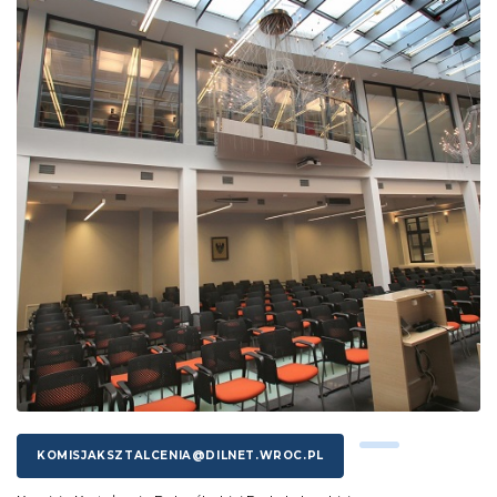
KOMISJAKSZTALCENIA@DILNET.WROC.PL