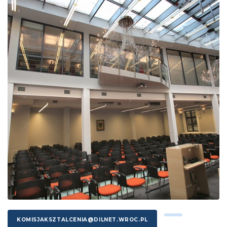
KOMISJAKSZTALCENIA@DILNET.WROC.PL