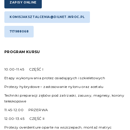
ZAPISY ONLINE
KOMISJAKSZTALCENIA@DILNET.WROC.PL
717988068
PROGRAM KURSU
10.00-11.45 CZĘŚĆ I
Etapy wykonywania protez osiadających i szkieletowych
Protezy hybrydowe – zastosowanie nylonu oraz acetalu
Techniki preparacji zębów pod zatrzaski, zasuwy, magnesy, korony
teleskopowe
11.45-12.00 PRZERWA
12.00-13.45 CZĘŚĆ II
Protezy overdenture oparte na wszczepach, montaż matryc