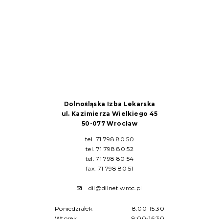
Dolnośląska Izba Lekarska
ul. Kazimierza Wielkiego 45
50-077 Wrocław
tel. 71 798 80 50
tel. 71 798 80 52
tel. 71 798 80 54
fax. 71 798 80 51
dil@dilnet.wroc.pl
Poniedziałek
8:00-15:30
Wtorek
8:00-16:30