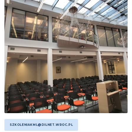
SZKOLENIAKML@DILNET.WROC.PL