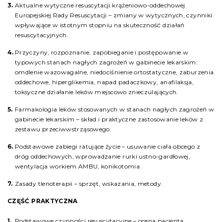
Aktualne wytyczne resuscytacji krążeniowo-oddechowej
Europejskiej Rady Resuscytacji – zmiany w wytycznych, czynniki
wpływające w istotnym stopniu na skuteczność działań
resuscytacyjnych.
Przyczyny, rozpoznanie, zapobieganie i postępowanie w
typowych stanach nagłych zagrożeń w gabinecie lekarskim:
omdlenie wazowagalne, niedociśnienie ortostatyczne, zaburzenia
oddechowe, hiperglikemia, napad padaczkowy, anafilaksja,
toksyczne działanie leków miejscowo znieczulających.
Farmakologia leków stosowanych w stanach nagłych zagrożeń w
gabinecie lekarskim – skład i praktyczne zastosowanie leków z
zestawu przeciwwstrząsowego.
Podstawowe zabiegi ratujące życie – usuwanie ciała obcego z
dróg oddechowych, wprowadzanie rurki ustno-gardłowej,
wentylacja workiem AMBU, konikotomia.
Zasady tlenoterapii – sprzęt, wskazania, metody.
CZĘŚĆ PRAKTYCZNA
Podstawowe czynności resuscytacyjne – ocena pacjenta,