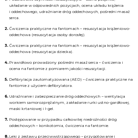
układanie w odpowiednich pozycjach, ocena układu krążenia
i oddechowego, udrażnianie dróg oddechowych, pośredni masaż
serca.
Ćwiczenia praktyczne na fantomach – resuscytacja krążeniowo-
oddechowa (resuscytacja osoby dorosłej).
Ćwiczenia praktyczne na fantomach – resuscytacja krążeniowo-
oddechowa (resuscytacja dziecka).
Prawidłowo prowadzony pośredni masaż serca – ćwiczenia i
ocena na fantomie z pomiarem jakości resuscytacji.
Defibrylacja zautomatyzowana (AED) – ćwiczenia praktyczne na
fantomie z użyciem defibrylatora.
Udrażnianie i zabezpieczanie dróg oddechowych – wentylacja
workiem samorozprężalnym, zakładanie rurki ustno-gardłowej,
maski krtaniowej i I-gel.
Postępowanie w przypadku całkowitej niedrożności dróg
oddechowych – konikotomia, ćwiczenia na fantomie.
Leki z zestawu przeciwwstrząsowego – przygotowanie i