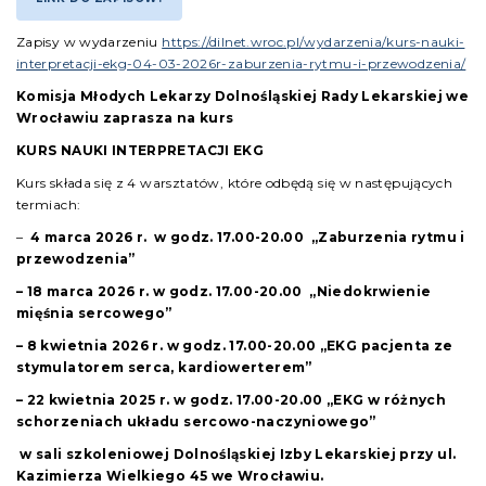
Zapisy w wydarzeniu
https://dilnet.wroc.pl/wydarzenia/kurs-nauki-
interpretacji-ekg-04-03-2026r-zaburzenia-rytmu-i-przewodzenia/
Komisja Młodych Lekarzy Dolnośląskiej Rady Lekarskiej we
Wrocławiu zaprasza na kurs
KURS NAUKI INTERPRETACJI EKG
Kurs składa się z 4 warsztatów, które odbędą się w następujących
termiach:
–
4 marca 2026 r. w godz. 17.00-20.00
„Zaburzenia rytmu i
przewodzenia”
– 18 marca 2026 r. w godz. 17.00-20.00
„Niedokrwienie
mięśnia sercowego”
– 8 kwietnia 2026 r. w godz. 17.00-20.00
„EKG pacjenta ze
stymulatorem serca, kardiowerterem”
– 22 kwietnia 2025 r. w godz. 17.00-20.00
„EKG w różnych
schorzeniach układu sercowo-naczyniowego”
w sali szkoleniowej Dolnośląskiej Izby Lekarskiej
przy ul.
Kazimierza Wielkiego 45 we Wrocławiu.