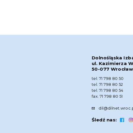
Dolnośląska Izb
ul. Kazimierza W
50-077 Wrocła
tel. 71 798 80 50
tel. 71 798 80 52
tel. 71 798 80 54
fax. 71 798 80 51
dil@dilnet.wroc.
Śledź nas: