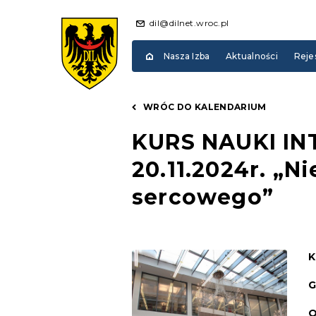
dil@dilnet.wroc.pl
Nasza Izba
Aktualności
Reje
WRÓC DO KALENDARIUM
KURS NAUKI IN
20.11.2024r. „N
sercowego”
K
G
O