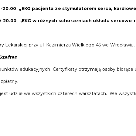
00-20.00
„EKG pacjenta ze stymulatorem serca, kardiow
00-20.00
„EKG w różnych schorzeniach układu sercowo
zby Lekarskiej przy ul. Kazimierza Wielkiego 45 we Wrocławiu.
Szafran
punktów edukacyjnych. Certyfikaty otrzymają osoby biorące 
ezpłatny.
est udział we wszystkich czterech warsztatach. We wszystki