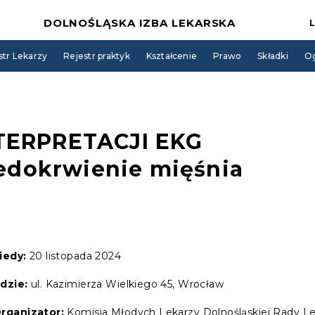
DOLNOŚLĄSKA IZBA LEKARSKA
str Lekarzy
Rejestr praktyk
Kształcenie
Prawo
Składki
Og
TERPRETACJI EKG
iedokrwienie mięśnia
iedy:
20 listopada 2024
dzie:
ul. Kazimierza Wielkiego 45, Wrocław
rganizator:
Komisja Młodych Lekarzy Dolnośląskiej Rady Le