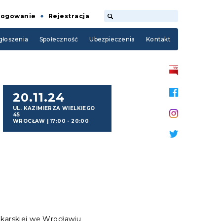
Logowanie
Rejestracja
łoszenia
Społeczność
Ubezpieczenia
Kontakt
20.11.24
UL. KAZIMIERZA WIELKIEGO
45
WROCŁAW
|
17:00 - 20:00
karskiej we Wrocławiu