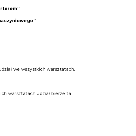
erterem”
-naczyniowego”
udział we wszystkich warsztatach.
ch warsztatach udział bierze ta