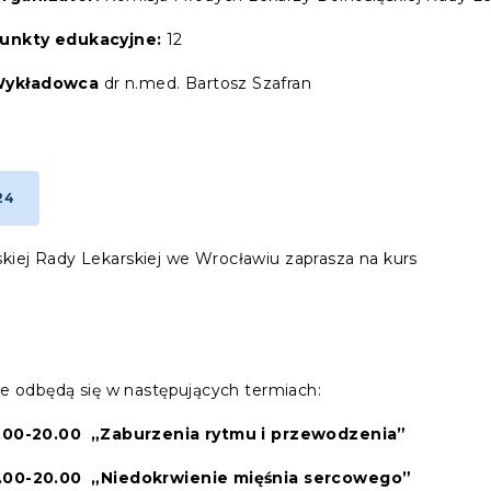
unkty edukacyjne:
12
ykładowca
dr n.med. Bartosz Szafran
24
kiej Rady Lekarskiej we Wrocławiu zaprasza na kurs
óre odbędą się w następujących termiach:
7.00-20.00
„Zaburzenia rytmu i przewodzenia”
17.00-20.00
„Niedokrwienie mięśnia sercowego”