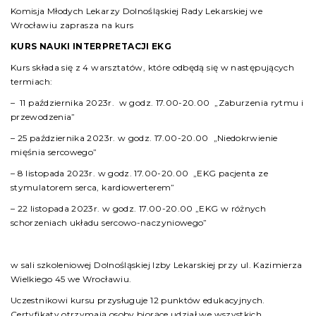
Komisja Młodych Lekarzy Dolnośląskiej Rady Lekarskiej we
Wrocławiu zaprasza na kurs
KURS NAUKI INTERPRETACJI EKG
Kurs składa się z 4 warsztatów, które odbędą się w następujących
termiach:
– 11 października 2023r. w godz. 17.00-20.00 „Zaburzenia rytmu i
przewodzenia”
– 25 października 2023r. w godz. 17.00-20.00 „Niedokrwienie
mięśnia sercowego”
– 8 listopada 2023r. w godz. 17.00-20.00 „EKG pacjenta ze
stymulatorem serca, kardiowerterem”
– 22 listopada 2023r. w godz. 17.00-20.00 „EKG w różnych
schorzeniach układu sercowo-naczyniowego”
w sali szkoleniowej Dolnośląskiej Izby Lekarskiej przy ul. Kazimierza
Wielkiego 45 we Wrocławiu.
Uczestnikowi kursu przysługuje 12 punktów edukacyjnych.
Certyfikaty otrzymają osoby biorące udział we wszystkich