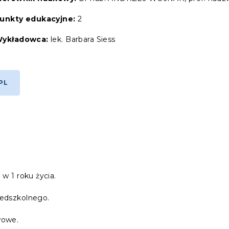
unkty edukacyjne:
2
ykładowca:
lek. Barbara Siess
PL
w 1 roku życia.
zedszkolnego.
wowe.