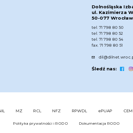
Dolnośląska Izb
ul. Kazimierza W
50-077 Wrocła
tel. 71 798 80 50
tel. 71 798 80 52
tel. 71 798 80 54
fax. 71 798 80 51
dil@dilnet.wroc.
Śledź nas:
NIL
MZ
RCL
NFZ
RPWDL
ePUAP
CEM
Polityka prywatności i RODO
Dokumentacja RODO