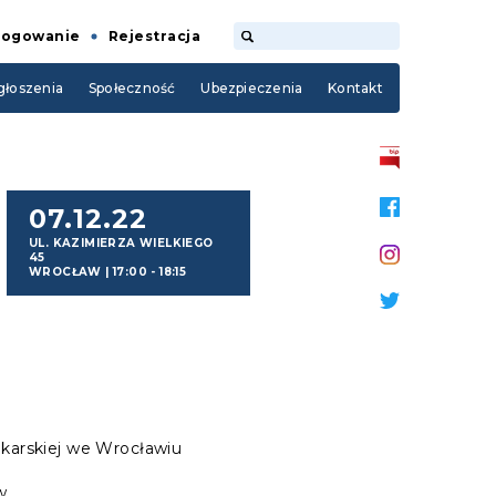
Logowanie
Rejestracja
łoszenia
Społeczność
Ubezpieczenia
Kontakt
07.12.22
UL. KAZIMIERZA WIELKIEGO
45
WROCŁAW
|
17:00 - 18:15
karskiej we Wrocławiu
w.