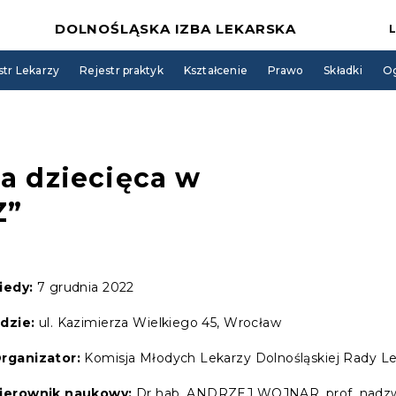
DOLNOŚLĄSKA IZBA LEKARSKA
str Lekarzy
Rejestr praktyk
Kształcenie
Prawo
Składki
Og
ka dziecięca w
Z”
iedy:
7 grudnia 2022
dzie:
ul. Kazimierza Wielkiego 45, Wrocław
rganizator:
Komisja Młodych Lekarzy Dolnośląskiej Rady Le
ierownik naukowy:
Dr hab. ANDRZEJ WOJNAR, prof. nadz