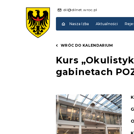
dil@dilnet.wroc.pl
Nasza Izba
Aktualności
Reje
WRÓC DO KALENDARIUM
Kurs „Okulisty
gabinetach PO
K
G
O
K