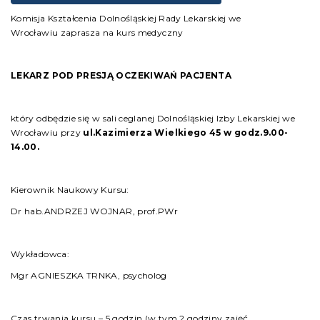
Komisja Kształcenia Dolnośląskiej Rady Lekarskiej we
Wrocławiu zaprasza na kurs medyczny
LEKARZ POD PRESJĄ OCZEKIWAŃ PACJENTA
który odbędzie się w sali ceglanej Dolnośląskiej Izby Lekarskiej we
Wrocławiu przy
ul.Kazimierza Wielkiego 45
w godz.9.00-
14.00.
Kierownik Naukowy Kursu:
Dr hab.ANDRZEJ WOJNAR, prof.PWr
Wykładowca:
Mgr AGNIESZKA TRNKA, psycholog
Czas trwania kursu – 5 godzin (w tym 2 godziny zajęć