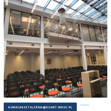
KOMISJAKSZTALCENIA@DILNET.WROC.PL