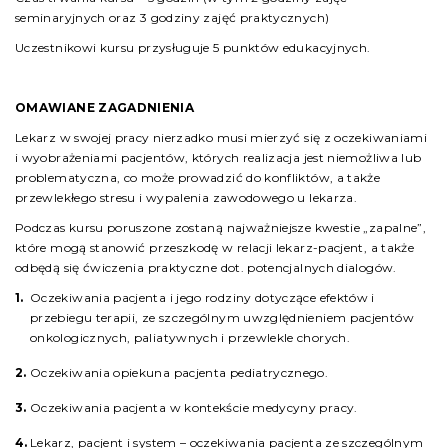
seminaryjnych oraz 3 godziny zajęć praktycznych)
Uczestnikowi kursu przysługuje 5 punktów edukacyjnych.
OMAWIANE ZAGADNIENIA
Lekarz w swojej pracy nierzadko musi mierzyć się z oczekiwaniami
i wyobrażeniami pacjentów, których realizacja jest niemożliwa lub
problematyczna, co może prowadzić do konfliktów, a także
przewlekłego stresu i wypalenia zawodowego u lekarza.
Podczas kursu poruszone zostaną najważniejsze kwestie „zapalne”,
które mogą stanowić przeszkodę w relacji lekarz-pacjent, a także
odbędą się ćwiczenia praktyczne dot. potencjalnych dialogów.
Oczekiwania pacjenta i jego rodziny dotyczące efektów i
przebiegu terapii, ze szczególnym uwzględnieniem pacjentów
onkologicznych, paliatywnych i przewlekle chorych.
Oczekiwania opiekuna pacjenta pediatrycznego.
Oczekiwania pacjenta w kontekście medycyny pracy.
Lekarz, pacjent i system – oczekiwania pacjenta ze szczególnym