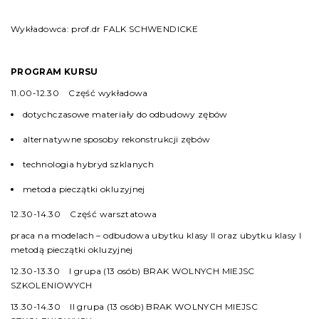
Wykładowca: prof.dr FALK SCHWENDICKE
PROGRAM KURSU
11.00-12.30 Część wykładowa
dotychczasowe materiały do odbudowy zębów
alternatywne sposoby rekonstrukcji zębów
technologia hybryd szklanych
metoda pieczątki okluzyjnej
12.30-14.30 Część warsztatowa
praca na modelach – odbudowa ubytku klasy II oraz ubytku klasy I
metodą pieczątki okluzyjnej
12.30-13.30 I grupa (13 osób) BRAK WOLNYCH MIEJSC
SZKOLENIOWYCH
13.30-14.30 II grupa (13 osób) BRAK WOLNYCH MIEJSC