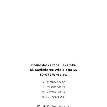
Dolnośląska Izba Lekarska
ul. Kazimierza Wielkiego 45
50-077 Wrocław
tel. 71 798 80 50
tel. 71 798 80 52
tel. 71 798 80 54
fax. 71 798 80 51
dil@dilnet.wroc.pl