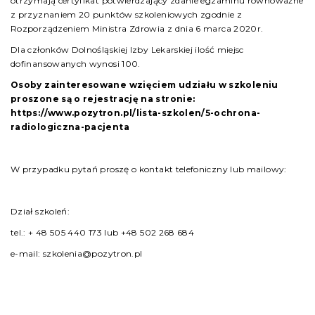
otrzymają certyfikat potwierdzający zdanie egzaminu równoważne
z przyznaniem 20 punktów szkoleniowych zgodnie z
Rozporządzeniem Ministra Zdrowia z dnia 6 marca 2020r.
Dla członków Dolnośląskiej Izby Lekarskiej ilość miejsc
dofinansowanych wynosi 100.
Osoby zainteresowane wzięciem udziału w szkoleniu
proszone są o rejestrację na stronie:
https://www.pozytron.pl/lista-szkolen/5-ochrona-
radiologiczna-pacjenta
W przypadku pytań proszę o kontakt telefoniczny lub mailowy:
Dział szkoleń:
tel.: + 48 505 440 173 lub +48 502 268 684
e-mail: szkolenia@pozytron.pl