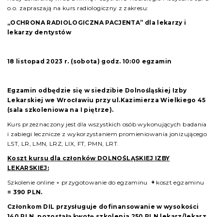
o.o. zapraszają na kurs radiologiczny z zakresu:
„OCHRONA RADIOLOGICZNA PACJENTA”
dla lekarzy i
lekarzy dentystów
18 listopad 2023 r. (sobota) godz. 10:00
egzamin
Egzamin odbędzie się w siedzibie Dolnośląskiej Izby
Lekarskiej we Wrocławiu
przy ul.Kazimierza Wielkiego 45
(sala szkoleniowa na I piętrze).
Kurs przeznaczony jest dla wszystkich osób wykonujących badania
i zabiegi lecznicze z wykorzystaniem promieniowania jonizującego
LST, LR, LMN, LRZ, LIX, FT, PMN, LRT.
Koszt kursu dla członków DOLNOŚLĄSKIEJ IZBY
LEKARSKIEJ:
Szkolenie online + przygotowanie do egzaminu
+
koszt egzaminu
= 390 PLN.
Członkom DIL przysługuje dofinansowanie w wysokości
140 PLN
, pozostałą kwotę szkolenia 250 PLN lekarz/lekarz