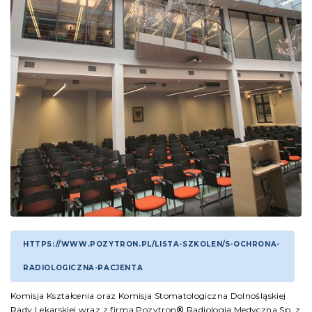
HTTPS://WWW.POZYTRON.PL/LISTA-SZKOLEN/5-OCHRONA-
RADIOLOGICZNA-PACJENTA
Komisja Kształcenia oraz Komisja Stomatologiczna Dolnośląskiej
Rady Lekarskiej wraz z firmą Pozytron
®
Radiologia Medyczna Sp. z