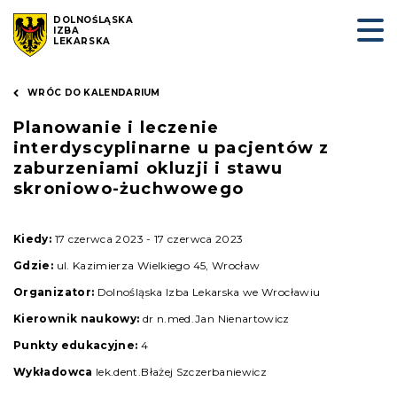
DOLNOŚLĄSKA
IZBA
LEKARSKA
WRÓC DO KALENDARIUM
Planowanie i leczenie
interdyscyplinarne u pacjentów z
zaburzeniami okluzji i stawu
skroniowo-żuchwowego
Kiedy:
17 czerwca 2023 - 17 czerwca 2023
Gdzie:
ul. Kazimierza Wielkiego 45, Wrocław
Organizator:
Dolnośląska Izba Lekarska we Wrocławiu
Kierownik naukowy:
dr n.med.Jan Nienartowicz
Punkty edukacyjne:
4
Wykładowca
lek.dent.Błażej Szczerbaniewicz