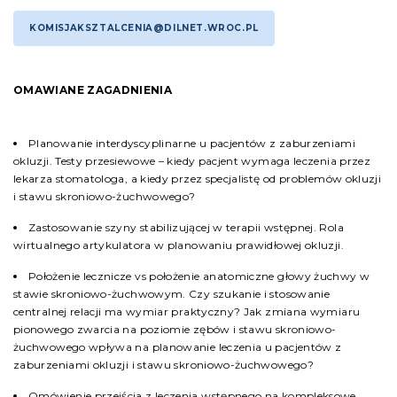
KOMISJAKSZTALCENIA@DILNET.WROC.PL
OMAWIANE ZAGADNIENIA
Planowanie interdyscyplinarne u pacjentów z zaburzeniami
okluzji. Testy przesiewowe – kiedy pacjent wymaga leczenia przez
lekarza stomatologa, a kiedy przez specjalistę od problemów okluzji
i stawu skroniowo-żuchwowego?
Zastosowanie szyny stabilizującej w terapii wstępnej. Rola
wirtualnego artykulatora w planowaniu prawidłowej okluzji.
Położenie lecznicze vs położenie anatomiczne głowy żuchwy w
stawie skroniowo-żuchwowym. Czy szukanie i stosowanie
centralnej relacji ma wymiar praktyczny? Jak zmiana wymiaru
pionowego zwarcia na poziomie zębów i stawu skroniowo-
żuchwowego wpływa na planowanie leczenia u pacjentów z
zaburzeniami okluzji i stawu skroniowo-żuchwowego?
Omówienie przejścia z leczenia wstępnego na kompleksowe