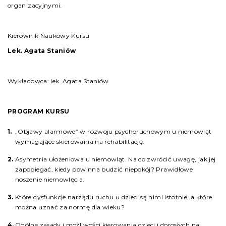
organizacyjnymi.
Kierownik Naukowy Kursu
Lek. Agata Staniów
Wykładowca: lek. Agata Staniów
PROGRAM KURSU
„Objawy alarmowe” w rozwoju psychoruchowym u niemowląt
wymagające skierowania na rehabilitację.
Asymetria ułożeniowa u niemowląt. Na co zwrócić uwagę, jak jej
zapobiegać, kiedy powinna budzić niepokój? Prawidłowe
noszenie niemowlęcia.
Które dysfunkcje narządu ruchu u dzieci są nimi istotnie, a które
można uznać za normę dla wieku?
Ogólne zasady i możliwości kierowania dzieci i dorosłych na