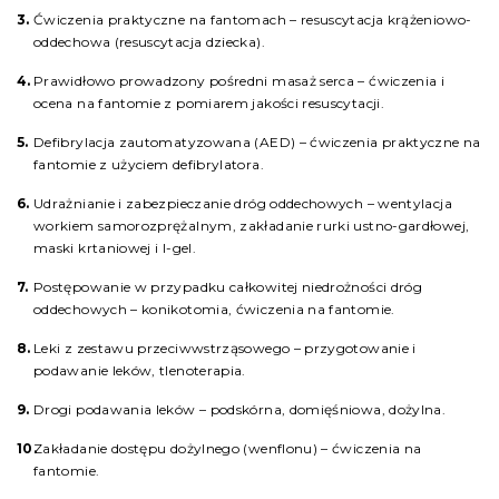
Ćwiczenia praktyczne na fantomach – resuscytacja krążeniowo-
oddechowa (resuscytacja dziecka).
Prawidłowo prowadzony pośredni masaż serca – ćwiczenia i
ocena na fantomie z pomiarem jakości resuscytacji.
Defibrylacja zautomatyzowana (AED) – ćwiczenia praktyczne na
fantomie z użyciem defibrylatora.
Udrażnianie i zabezpieczanie dróg oddechowych – wentylacja
workiem samorozprężalnym, zakładanie rurki ustno-gardłowej,
maski krtaniowej i I-gel.
Postępowanie w przypadku całkowitej niedrożności dróg
oddechowych – konikotomia, ćwiczenia na fantomie.
Leki z zestawu przeciwwstrząsowego – przygotowanie i
podawanie leków, tlenoterapia.
Drogi podawania leków – podskórna, domięśniowa, dożylna.
Zakładanie dostępu dożylnego (wenflonu) – ćwiczenia na
fantomie.