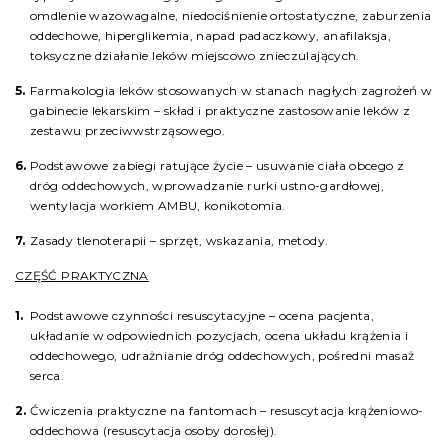
omdlenie wazowagalne, niedociśnienie ortostatyczne, zaburzenia
oddechowe, hiperglikemia, napad padaczkowy, anafilaksja,
toksyczne działanie leków miejscowo znieczulających.
Farmakologia leków stosowanych w stanach nagłych zagrożeń w
gabinecie lekarskim – skład i praktyczne zastosowanie leków z
zestawu przeciwwstrząsowego.
Podstawowe zabiegi ratujące życie – usuwanie ciała obcego z
dróg oddechowych, wprowadzanie rurki ustno-gardłowej,
wentylacja workiem AMBU, konikotomia.
Zasady tlenoterapii – sprzęt, wskazania, metody.
CZĘŚĆ PRAKTYCZNA
Podstawowe czynności resuscytacyjne – ocena pacjenta,
układanie w odpowiednich pozycjach, ocena układu krążenia i
oddechowego, udrażnianie dróg oddechowych, pośredni masaż
serca.
Ćwiczenia praktyczne na fantomach – resuscytacja krążeniowo-
oddechowa (resuscytacja osoby dorosłej).