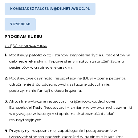
KOMISJAKSZTALCENIA@DILNET.WROC.PL
717988068
PROGRAM KURSU
CZĘŚĆ SEMINARYJNA
Podstawy patofizjologii stanów zagrożenia życia u pacjentów w
gabinecie lekarskim. Typowe stany nagłych zagrożeń życia u
pacjentów w gabinecie lekarskim.
Podstawowe czynności resuscytacyjne (BLS) – ocena pacjenta,
udrożnienie dróg oddechowych, sztuczne oddychanie,
podtrzymanie funkcji układu krążenia.
Aktualne wytyczne resuscytacji krążeniowo-oddechowej
Europejskiej Rady Resuscytacji – zmiany w wytycznych, czynniki
wpływające w istotnym stopniu na skuteczność działań
resuscytacyjnych.
Przyczyny, rozpoznanie, zapobieganie i postępowanie w
typowych stanach nagłych zagrożeń w gabinecie lekarskim: