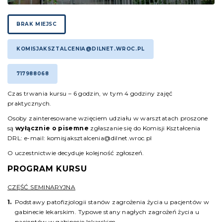
BRAK MIEJSC
KOMISJAKSZTALCENIA@DILNET.WROC.PL
717988068
Czas trwania kursu – 6 godzin, w tym 4 godziny zajęć
praktycznych.
Osoby zainteresowane wzięciem udziału w warsztatach proszone
są
wyłącznie o pisemne
zgłaszanie się do Komisji Kształcenia
DRL: e-mail: komisjaksztalcenia@dilnet.wroc.pl
O uczestnictwie decyduje kolejność zgłoszeń.
PROGRAM KURSU
CZĘŚĆ SEMINARYJNA
Podstawy patofizjologii stanów zagrożenia życia u pacjentów w
gabinecie lekarskim. Typowe stany nagłych zagrożeń życia u
pacjentów w gabinecie lekarskim.