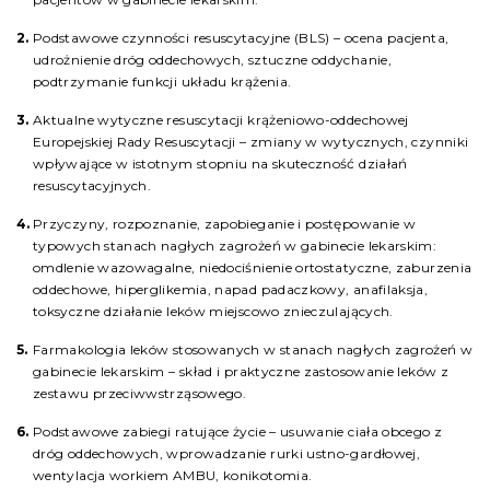
Podstawowe czynności resuscytacyjne (BLS) – ocena pacjenta,
udrożnienie dróg oddechowych, sztuczne oddychanie,
podtrzymanie funkcji układu krążenia.
Aktualne wytyczne resuscytacji krążeniowo-oddechowej
Europejskiej Rady Resuscytacji – zmiany w wytycznych, czynniki
wpływające w istotnym stopniu na skuteczność działań
resuscytacyjnych.
Przyczyny, rozpoznanie, zapobieganie i postępowanie w
typowych stanach nagłych zagrożeń w gabinecie lekarskim:
omdlenie wazowagalne, niedociśnienie ortostatyczne, zaburzenia
oddechowe, hiperglikemia, napad padaczkowy, anafilaksja,
toksyczne działanie leków miejscowo znieczulających.
Farmakologia leków stosowanych w stanach nagłych zagrożeń w
gabinecie lekarskim – skład i praktyczne zastosowanie leków z
zestawu przeciwwstrząsowego.
Podstawowe zabiegi ratujące życie – usuwanie ciała obcego z
dróg oddechowych, wprowadzanie rurki ustno-gardłowej,
wentylacja workiem AMBU, konikotomia.