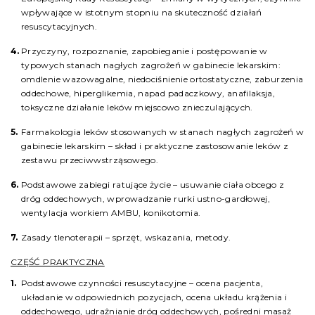
wpływające w istotnym stopniu na skuteczność działań
resuscytacyjnych.
Przyczyny, rozpoznanie, zapobieganie i postępowanie w
typowych stanach nagłych zagrożeń w gabinecie lekarskim:
omdlenie wazowagalne, niedociśnienie ortostatyczne, zaburzenia
oddechowe, hiperglikemia, napad padaczkowy, anafilaksja,
toksyczne działanie leków miejscowo znieczulających.
Farmakologia leków stosowanych w stanach nagłych zagrożeń w
gabinecie lekarskim – skład i praktyczne zastosowanie leków z
zestawu przeciwwstrząsowego.
Podstawowe zabiegi ratujące życie – usuwanie ciała obcego z
dróg oddechowych, wprowadzanie rurki ustno-gardłowej,
wentylacja workiem AMBU, konikotomia.
Zasady tlenoterapii – sprzęt, wskazania, metody.
CZĘŚĆ PRAKTYCZNA
Podstawowe czynności resuscytacyjne – ocena pacjenta,
układanie w odpowiednich pozycjach, ocena układu krążenia i
oddechowego, udrażnianie dróg oddechowych, pośredni masaż