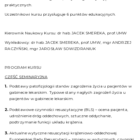
praktycznych.
Uczestnikowi kursu przysługuje 6 punktów edukacyjnych.
Kierownik Naukowy Kursu: dr hab.JACEK SMEREKA, prof.UMW
Wykładowcy: dr hab.JACEK SMEREKA, prof.UMW, mgr ANDRZEJ
RACZYŃSKI, mgr JAROSŁAW SOWIZDRANIUK
PROGRAM KURSU
CZĘŚĆ SEMINARYJNA
Podstawy patofizjologii stanów zagrożenia życia u pacjentów w
gabinecie lekarskim. Typowe stany nagłych zagrożeń życia u
pacjentów w gabinecie lekarskim.
Podstawowe czynności resuscytacyjne (BLS) – ocena pacjenta,
udrożnienie dróg oddechowych, sztuczne oddychanie,
podtrzymanie funkcji układu krążenia.
Aktualne wytyczne resuscytacji krążeniowo-oddechowej
Europejskiej Rady Resuscytacji – zmiany w wytycznych, czynniki