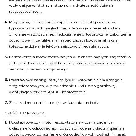
wpływające w istotnym stopniu na skuteczność działań
resuscytacyjnych.
Przyczyny, rozpoznanie, zapobieganie i postępowanie w
typowych stanach nagłych zagrożeń w gabinecie lekarskim:
omdlenie wazowagalne, niedociśnienie ortostatyczne, zaburzenia
oddechowe, hiperglikemia, napad padaczkowy, anafilaksja,
toksyczne działanie leków miejscowo znieczulających.
Farmakologia leków stosowanych w stanach nagłych zagrożeń w
gabinecie lekarskim – skład i praktyczne zastosowanie leków z
zestawu przeciwwstrząsowego.
Podstawowe zabiegi ratujące życie – usuwanie ciała obcego z
dróg oddechowych, wprowadzanie rurki ustno-gardłowej,
wentylacja workiem AMBU, konikotomia.
Zasady tlenoterapii – sprzęt, wskazania, metody.
CZĘŚĆ PRAKTYCZNA
Podstawowe czynności resuscytacyjne – ocena pacjenta,
układanie w odpowiednich pozycjach, ocena układu krążenia i
oddechowego, udrażnianie dróg oddechowych, pośredni masaż