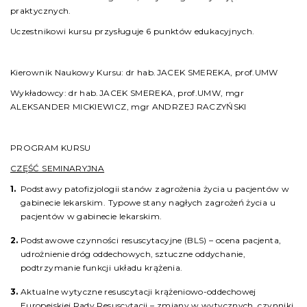
praktycznych.
Uczestnikowi kursu przysługuje 6 punktów edukacyjnych.
Kierownik Naukowy Kursu: dr hab.JACEK SMEREKA, prof.UMW
Wykładowcy: dr hab.JACEK SMEREKA, prof.UMW, mgr
ALEKSANDER MICKIEWICZ, mgr ANDRZEJ RACZYŃSKI
PROGRAM KURSU
CZĘŚĆ SEMINARYJNA
Podstawy patofizjologii stanów zagrożenia życia u pacjentów w
gabinecie lekarskim. Typowe stany nagłych zagrożeń życia u
pacjentów w gabinecie lekarskim.
Podstawowe czynności resuscytacyjne (BLS) – ocena pacjenta,
udrożnienie dróg oddechowych, sztuczne oddychanie,
podtrzymanie funkcji układu krążenia.
Aktualne wytyczne resuscytacji krążeniowo-oddechowej
Europejskiej Rady Resuscytacji – zmiany w wytycznych, czynniki