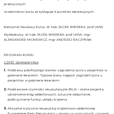
praktycznych.
Uczestnikowi kursu przysługuje 6 punktów edukacyjnych.
Kierownik Naukowy Kursu: dr hab.JACEK SMEREKA, prof.UMW
Wykładowcy: dr hab.JACEK SMEREKA, prof.UMW, mgr
ALEKSANDER MICKIEWICZ, mgr ANDRZEJ RACZYŃSKI
PROGRAM KURSU
CZĘŚĆ SEMINARYJNA
Podstawy patofizjologii stanów zagrożenia życia u pacjentów w
gabinecie lekarskim. Typowe stany nagłych zagrożeń życia u
pacjentów w gabinecie lekarskim.
Podstawowe czynności resuscytacyjne (BLS) – ocena pacjenta,
udrożnienie dróg oddechowych, sztuczne oddychanie,
podtrzymanie funkcji układu krążenia.
Aktualne wytyczne resuscytacji krążeniowo-oddechowej
Europejskiej Rady Resuscytacji – zmiany w wytycznych, czynniki