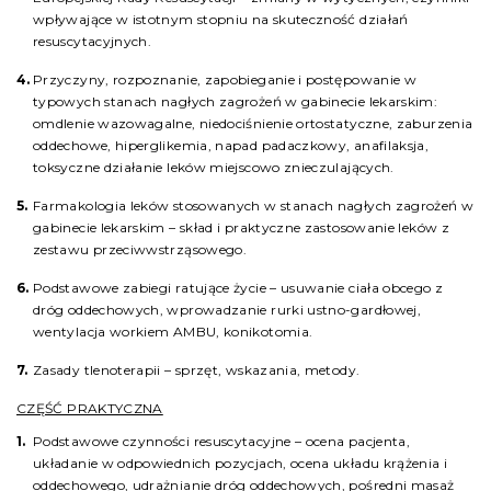
wpływające w istotnym stopniu na skuteczność działań
resuscytacyjnych.
Przyczyny, rozpoznanie, zapobieganie i postępowanie w
typowych stanach nagłych zagrożeń w gabinecie lekarskim:
omdlenie wazowagalne, niedociśnienie ortostatyczne, zaburzenia
oddechowe, hiperglikemia, napad padaczkowy, anafilaksja,
toksyczne działanie leków miejscowo znieczulających.
Farmakologia leków stosowanych w stanach nagłych zagrożeń w
gabinecie lekarskim – skład i praktyczne zastosowanie leków z
zestawu przeciwwstrząsowego.
Podstawowe zabiegi ratujące życie – usuwanie ciała obcego z
dróg oddechowych, wprowadzanie rurki ustno-gardłowej,
wentylacja workiem AMBU, konikotomia.
Zasady tlenoterapii – sprzęt, wskazania, metody.
CZĘŚĆ PRAKTYCZNA
Podstawowe czynności resuscytacyjne – ocena pacjenta,
układanie w odpowiednich pozycjach, ocena układu krążenia i
oddechowego, udrażnianie dróg oddechowych, pośredni masaż