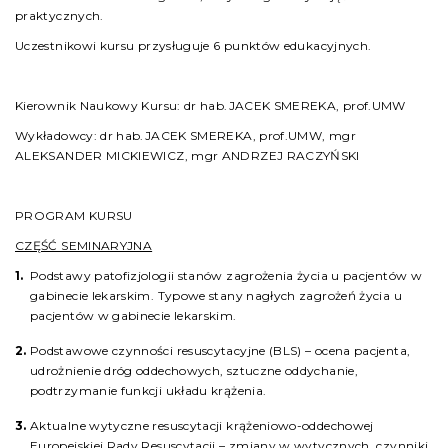
praktycznych.
Uczestnikowi kursu przysługuje 6 punktów edukacyjnych.
Kierownik Naukowy Kursu: dr hab.JACEK SMEREKA, prof.UMW
Wykładowcy: dr hab.JACEK SMEREKA, prof.UMW, mgr
ALEKSANDER MICKIEWICZ, mgr ANDRZEJ RACZYŃSKI
PROGRAM KURSU
CZĘŚĆ SEMINARYJNA
Podstawy patofizjologii stanów zagrożenia życia u pacjentów w
gabinecie lekarskim. Typowe stany nagłych zagrożeń życia u
pacjentów w gabinecie lekarskim.
Podstawowe czynności resuscytacyjne (BLS) – ocena pacjenta,
udrożnienie dróg oddechowych, sztuczne oddychanie,
podtrzymanie funkcji układu krążenia.
Aktualne wytyczne resuscytacji krążeniowo-oddechowej
Europejskiej Rady Resuscytacji – zmiany w wytycznych, czynniki