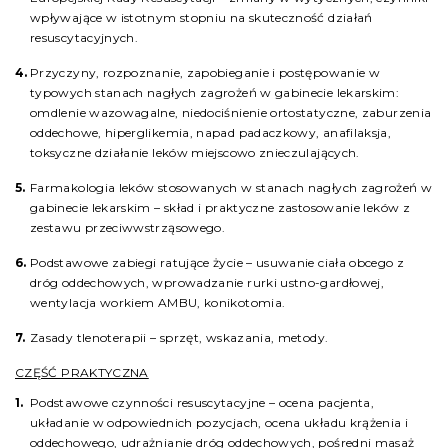
wpływające w istotnym stopniu na skuteczność działań
resuscytacyjnych.
Przyczyny, rozpoznanie, zapobieganie i postępowanie w
typowych stanach nagłych zagrożeń w gabinecie lekarskim:
omdlenie wazowagalne, niedociśnienie ortostatyczne, zaburzenia
oddechowe, hiperglikemia, napad padaczkowy, anafilaksja,
toksyczne działanie leków miejscowo znieczulających.
Farmakologia leków stosowanych w stanach nagłych zagrożeń w
gabinecie lekarskim – skład i praktyczne zastosowanie leków z
zestawu przeciwwstrząsowego.
Podstawowe zabiegi ratujące życie – usuwanie ciała obcego z
dróg oddechowych, wprowadzanie rurki ustno-gardłowej,
wentylacja workiem AMBU, konikotomia.
Zasady tlenoterapii – sprzęt, wskazania, metody.
CZĘŚĆ PRAKTYCZNA
Podstawowe czynności resuscytacyjne – ocena pacjenta,
układanie w odpowiednich pozycjach, ocena układu krążenia i
oddechowego, udrażnianie dróg oddechowych, pośredni masaż