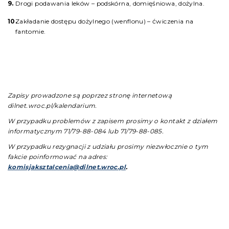
Drogi podawania leków – podskórna, domięśniowa, dożylna.
Zakładanie dostępu dożylnego (wenflonu) – ćwiczenia na
fantomie.
Zapisy prowadzone są poprzez stronę internetową
dilnet.wroc.pl/kalendarium.
W przypadku problemów z zapisem prosimy o kontakt z działem
informatycznym 71/79-88-084 lub 71/79-88-085.
W przypadku rezygnacji z udziału prosimy niezwłocznie o tym
fakcie poinformować na adres:
komisjaksztalcenia@dilnet.wroc.pl
.