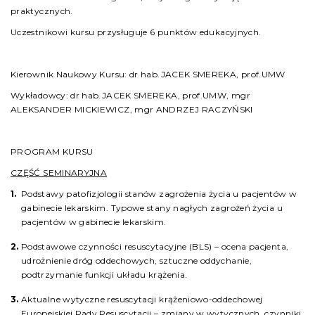
praktycznych.
Uczestnikowi kursu przysługuje 6 punktów edukacyjnych.
Kierownik Naukowy Kursu: dr hab.JACEK SMEREKA, prof.UMW
Wykładowcy: dr hab.JACEK SMEREKA, prof.UMW, mgr
ALEKSANDER MICKIEWICZ, mgr ANDRZEJ RACZYŃSKI
PROGRAM KURSU
CZĘŚĆ SEMINARYJNA
Podstawy patofizjologii stanów zagrożenia życia u pacjentów w
gabinecie lekarskim. Typowe stany nagłych zagrożeń życia u
pacjentów w gabinecie lekarskim.
Podstawowe czynności resuscytacyjne (BLS) – ocena pacjenta,
udrożnienie dróg oddechowych, sztuczne oddychanie,
podtrzymanie funkcji układu krążenia.
Aktualne wytyczne resuscytacji krążeniowo-oddechowej
Europejskiej Rady Resuscytacji – zmiany w wytycznych, czynniki