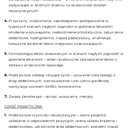
wpływające w istotnym stopniu na skuteczność działań
resuscytacyjnych.
Przyczyny, rozpoznanie, zapobieganie i postępowanie w
typowych stanach nagłych zagrożeń w gabinecie lekarskim:
omdlenie wazowagalne, niedociśnienie ortostatyczne, zaburzenia
oddechowe, hiperglikemia, napad padaczkowy, anafilaksja,
toksyczne działanie leków miejscowo znieczulających.
Farmakologia leków stosowanych w stanach nagłych zagrożeń w
gabinecie lekarskim – skład i praktyczne zastosowanie leków z
zestawu przeciwwstrząsowego.
Podstawowe zabiegi ratujące życie – usuwanie ciała obcego z
dróg oddechowych, wprowadzanie rurki ustno-gardłowej,
wentylacja workiem AMBU, konikotomia.
Zasady tlenoterapii – sprzęt, wskazania, metody.
CZĘŚĆ PRAKTYCZNA
Podstawowe czynności resuscytacyjne – ocena pacjenta,
układanie w odpowiednich pozycjach, ocena układu krążenia i
oddechowego, udrażnianie dróg oddechowych, pośredni masaż