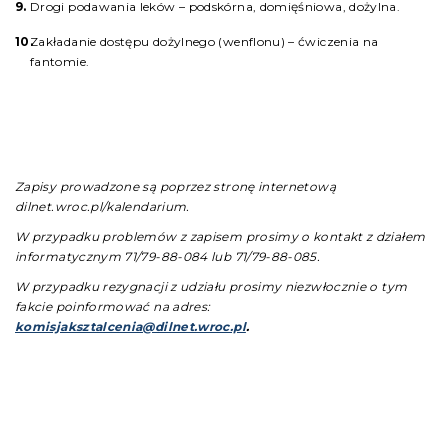
Drogi podawania leków – podskórna, domięśniowa, dożylna.
Zakładanie dostępu dożylnego (wenflonu) – ćwiczenia na
fantomie.
Zapisy prowadzone są poprzez stronę internetową
dilnet.wroc.pl/kalendarium.
W przypadku problemów z zapisem prosimy o kontakt z działem
informatycznym 71/79-88-084 lub 71/79-88-085.
W przypadku rezygnacji z udziału prosimy niezwłocznie o tym
fakcie poinformować na adres:
komisjaksztalcenia@dilnet.wroc.pl
.