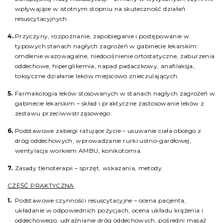
wpływające w istotnym stopniu na skuteczność działań
resuscytacyjnych.
Przyczyny, rozpoznanie, zapobieganie i postępowanie w
typowych stanach nagłych zagrożeń w gabinecie lekarskim:
omdlenie wazowagalne, niedociśnienie ortostatyczne, zaburzenia
oddechowe, hiperglikemia, napad padaczkowy, anafilaksja,
toksyczne działanie leków miejscowo znieczulających.
Farmakologia leków stosowanych w stanach nagłych zagrożeń w
gabinecie lekarskim – skład i praktyczne zastosowanie leków z
zestawu przeciwwstrząsowego.
Podstawowe zabiegi ratujące życie – usuwanie ciała obcego z
dróg oddechowych, wprowadzanie rurki ustno-gardłowej,
wentylacja workiem AMBU, konikotomia.
Zasady tlenoterapii – sprzęt, wskazania, metody.
CZĘŚĆ PRAKTYCZNA
Podstawowe czynności resuscytacyjne – ocena pacjenta,
układanie w odpowiednich pozycjach, ocena układu krążenia i
oddechowego, udrażnianie dróg oddechowych, pośredni masaż