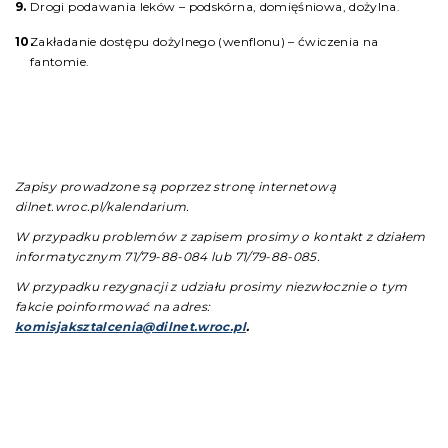
Drogi podawania leków – podskórna, domięśniowa, dożylna.
Zakładanie dostępu dożylnego (wenflonu) – ćwiczenia na
fantomie.
Zapisy prowadzone są poprzez stronę internetową
dilnet.wroc.pl/kalendarium.
W przypadku problemów z zapisem prosimy o kontakt z działem
informatycznym 71/79-88-084 lub 71/79-88-085.
W przypadku rezygnacji z udziału prosimy niezwłocznie o tym
fakcie poinformować na adres:
komisjaksztalcenia@dilnet.wroc.pl
.