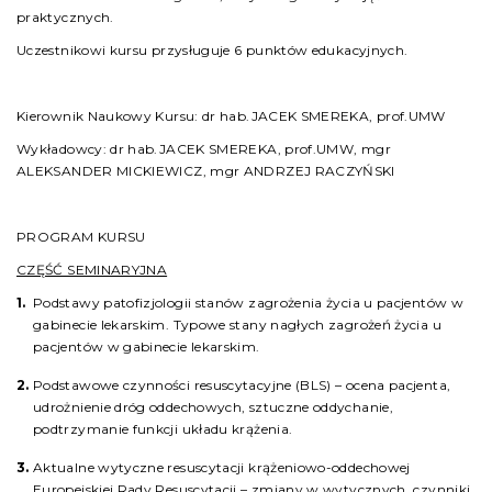
praktycznych.
Uczestnikowi kursu przysługuje 6 punktów edukacyjnych.
Kierownik Naukowy Kursu: dr hab.JACEK SMEREKA, prof.UMW
Wykładowcy: dr hab.JACEK SMEREKA, prof.UMW, mgr
ALEKSANDER MICKIEWICZ, mgr ANDRZEJ RACZYŃSKI
PROGRAM KURSU
CZĘŚĆ SEMINARYJNA
Podstawy patofizjologii stanów zagrożenia życia u pacjentów w
gabinecie lekarskim. Typowe stany nagłych zagrożeń życia u
pacjentów w gabinecie lekarskim.
Podstawowe czynności resuscytacyjne (BLS) – ocena pacjenta,
udrożnienie dróg oddechowych, sztuczne oddychanie,
podtrzymanie funkcji układu krążenia.
Aktualne wytyczne resuscytacji krążeniowo-oddechowej
Europejskiej Rady Resuscytacji – zmiany w wytycznych, czynniki