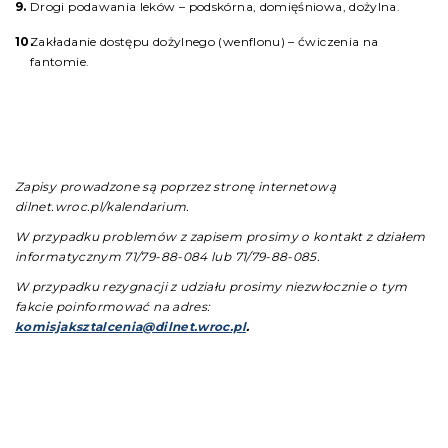
Drogi podawania leków – podskórna, domięśniowa, dożylna.
Zakładanie dostępu dożylnego (wenflonu) – ćwiczenia na
fantomie.
Zapisy prowadzone są poprzez stronę internetową
dilnet.wroc.pl/kalendarium.
W przypadku problemów z zapisem prosimy o kontakt z działem
informatycznym 71/79-88-084 lub 71/79-88-085.
W przypadku rezygnacji z udziału prosimy niezwłocznie o tym
fakcie poinformować na adres:
komisjaksztalcenia@dilnet.wroc.pl
.