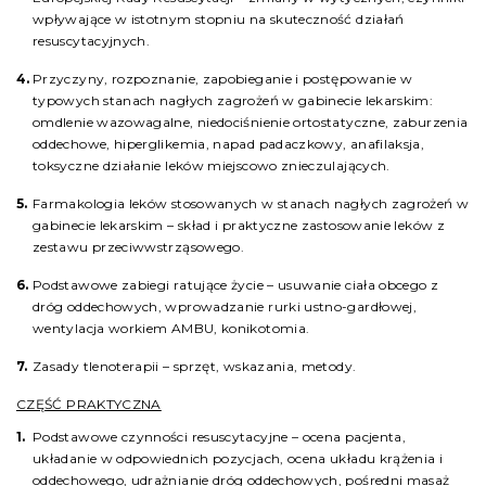
wpływające w istotnym stopniu na skuteczność działań
resuscytacyjnych.
Przyczyny, rozpoznanie, zapobieganie i postępowanie w
typowych stanach nagłych zagrożeń w gabinecie lekarskim:
omdlenie wazowagalne, niedociśnienie ortostatyczne, zaburzenia
oddechowe, hiperglikemia, napad padaczkowy, anafilaksja,
toksyczne działanie leków miejscowo znieczulających.
Farmakologia leków stosowanych w stanach nagłych zagrożeń w
gabinecie lekarskim – skład i praktyczne zastosowanie leków z
zestawu przeciwwstrząsowego.
Podstawowe zabiegi ratujące życie – usuwanie ciała obcego z
dróg oddechowych, wprowadzanie rurki ustno-gardłowej,
wentylacja workiem AMBU, konikotomia.
Zasady tlenoterapii – sprzęt, wskazania, metody.
CZĘŚĆ PRAKTYCZNA
Podstawowe czynności resuscytacyjne – ocena pacjenta,
układanie w odpowiednich pozycjach, ocena układu krążenia i
oddechowego, udrażnianie dróg oddechowych, pośredni masaż