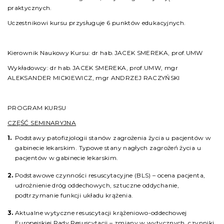
praktycznych.
Uczestnikowi kursu przysługuje 6 punktów edukacyjnych.
Kierownik Naukowy Kursu: dr hab.JACEK SMEREKA, prof.UMW
Wykładowcy: dr hab.JACEK SMEREKA, prof.UMW, mgr
ALEKSANDER MICKIEWICZ, mgr ANDRZEJ RACZYŃSKI
PROGRAM KURSU
CZĘŚĆ SEMINARYJNA
Podstawy patofizjologii stanów zagrożenia życia u pacjentów w
gabinecie lekarskim. Typowe stany nagłych zagrożeń życia u
pacjentów w gabinecie lekarskim.
Podstawowe czynności resuscytacyjne (BLS) – ocena pacjenta,
udrożnienie dróg oddechowych, sztuczne oddychanie,
podtrzymanie funkcji układu krążenia.
Aktualne wytyczne resuscytacji krążeniowo-oddechowej
Europejskiej Rady Resuscytacji – zmiany w wytycznych, czynniki