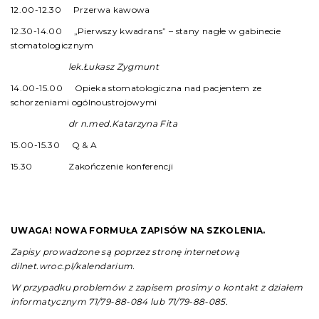
12.00-12.30 Przerwa kawowa
12.30-14.00 „Pierwszy kwadrans” – stany nagłe w gabinecie
stomatologicznym
lek.Łukasz Zygmunt
14.00-15.00 Opieka stomatologiczna nad pacjentem ze
schorzeniami ogólnoustrojowymi
dr n.med.Katarzyna Fita
15.00-15.30 Q & A
15.30 Zakończenie konferencji
UWAGA! NOWA FORMUŁA ZAPISÓW NA SZKOLENIA.
Zapisy prowadzone są poprzez stronę internetową
dilnet.wroc.pl/kalendarium.
W przypadku problemów z zapisem prosimy o kontakt z działem
informatycznym 71/79-88-084 lub 71/79-88-085.