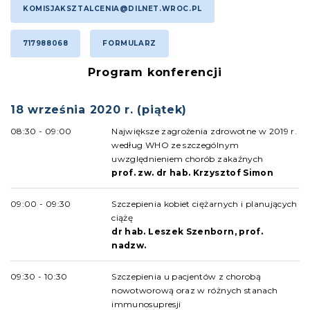
KOMISJAKSZTALCENIA@DILNET.WROC.PL
717988068
FORMULARZ
Program konferencji
18 września 2020 r. (piątek)
08:30 - 09:00
Największe zagrożenia zdrowotne w 2019 r.
według WHO ze szczególnym
uwzględnieniem chorób zakaźnych
prof. zw. dr hab. Krzysztof Simon
09:00 - 09:30
Szczepienia kobiet ciężarnych i planujących
ciążę
dr hab. Leszek Szenborn, prof.
nadzw.
09:30 - 10:30
Szczepienia u pacjentów z chorobą
nowotworową oraz w różnych stanach
immunosupresji