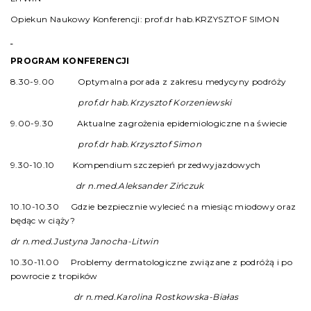
Opiekun Naukowy Konferencji: prof.dr hab.KRZYSZTOF SIMON
PROGRAM KONFERENCJI
8.30-9.00 Optymalna porada z zakresu medycyny podróży
prof.dr hab.Krzysztof Korzeniewski
9.00-9.30 Aktualne zagrożenia epidemiologiczne na świecie
prof.dr hab.Krzysztof Simon
9.30-10.10 Kompendium szczepień przedwyjazdowych
dr n.med.Aleksander Zińczuk
10.10-10.30 Gdzie bezpiecznie wylecieć na miesiąc miodowy oraz
będąc w ciąży?
dr n.med.Justyna Janocha-Litwin
10.30-11.00 Problemy dermatologiczne związane z podróżą i po
powrocie z tropików
dr n.med.Karolina Rostkowska-Białas