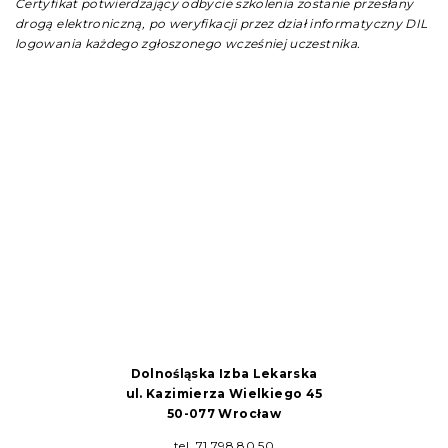
Certyfikat potwierdzający odbycie szkolenia zostanie przesłany
drogą elektroniczną, po weryfikacji przez dział informatyczny DIL
logowania każdego zgłoszonego wcześniej uczestnika.
Dolnośląska Izba Lekarska
ul. Kazimierza Wielkiego 45
50-077 Wrocław
tel. 71 798 80 50