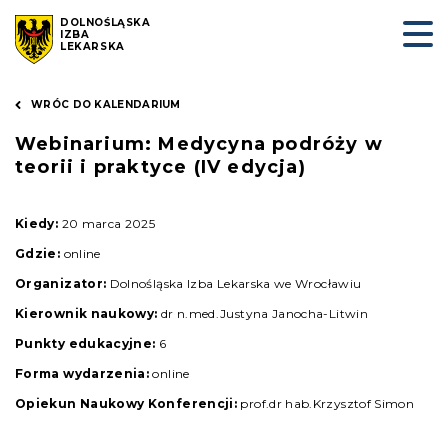
DOLNOŚLĄSKA
IZBA
LEKARSKA
WRÓC DO KALENDARIUM
Webinarium: Medycyna podróży w
teorii i praktyce (IV edycja)
Kiedy:
20 marca 2025
Gdzie:
online
Organizator:
Dolnośląska Izba Lekarska we Wrocławiu
Kierownik naukowy:
dr n.med.Justyna Janocha-Litwin
Punkty edukacyjne:
6
Forma wydarzenia:
online
Opiekun Naukowy Konferencji:
prof.dr hab.Krzysztof Simon