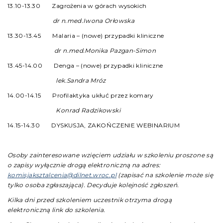
13.10-13.30 Zagrożenia w górach wysokich
dr n.med.Iwona Orłowska
13.30-13.45 Malaria – (nowe) przypadki kliniczne
dr n.med.Monika Pazgan-Simon
13.45-14.00 Denga – (nowe) przypadki kliniczne
lek.Sandra Mróz
14.00-14.15 Profilaktyka ukłuć przez komary
Konrad Radzikowski
14.15-14.30 DYSKUSJA, ZAKOŃCZENIE WEBINARIUM
Osoby zainteresowane wzięciem udziału w szkoleniu proszone są
o zapisy wyłącznie drogą elektroniczną na adres:
komisjaksztalcenia@dilnet.wroc.pl
(zapisać na szkolenie może się
tylko osoba zgłaszająca). Decyduje kolejność zgłoszeń.
Kilka dni przed szkoleniem uczestnik otrzyma drogą
elektroniczną link do szkolenia.