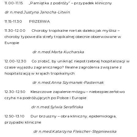
11.00-11.15 „Pamiątka z podróży” – przypadek kliniczny
dr n.med.Justyna Janocha-Litwin
11.15-11.30 PRZERWA
11.30-12.00 Choroby tropikalne nie tak daleko jak myślisz –
choroby typowe dla strefy tropikalnej obecnie obserwowane w
Europie
dr n.med.Marta Kucharska
12.00-12.30 Co zrobić, by uniknąć niepotrzebnej hospitalizacji w
czasie wyjazdu zagranicznego? Realne zagrożenia związane z
hospitalizacją w krajach tropikalnych
dr n.med.Anna Szymanek-Pasternak
12.30-12.50 Kleszczowe zapalenie mózgu – niebezpieczeństwo
czyha na podróżujących po Polsce i Europie
dr n.med.Sylwia Serafińska
12.50-13.10 Dur brzuszny – obra kliniczny, epidemiologia,
przypadki kliniczne
dr n.med.Katarzyna Fleischer-Stępniewska