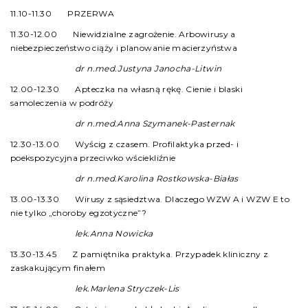
11.10-11.30 PRZERWA
11.30-12.00 Niewidzialne zagrożenie. Arbowirusy a
niebezpieczeństwo ciąży i planowanie macierzyństwa
dr n.med.Justyna Janocha-Litwin
12.00-12.30 Apteczka na własną rękę. Cienie i blaski
samoleczenia w podróży
dr n.med.Anna Szymanek-Pasternak
12.30-13.00 Wyścig z czasem. Profilaktyka przed- i
poekspozycyjna przeciwko wściekliźnie
dr n.med.Karolina Rostkowska-Białas
13.00-13.30 Wirusy z sąsiedztwa. Dlaczego WZW A i WZW E to
nie tylko „choroby egzotyczne”?
lek.Anna Nowicka
13.30-13.45 Z pamiętnika praktyka. Przypadek kliniczny z
zaskakującym finałem
lek.Marlena Stryczek-Lis