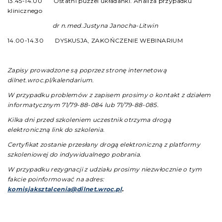
13.45-14.00 Ostatni puzzel układanki. Analiza przypadku
klinicznego
dr n.med.Justyna Janocha-Litwin
14.00-14.30 DYSKUSJA, ZAKOŃCZENIE WEBINARIUM
Zapisy prowadzone są poprzez stronę internetową
dilnet.wroc.pl/kalendarium.
W przypadku problemów z zapisem prosimy o kontakt z działem
informatycznym 71/79-88-084 lub 71/79-88-085.
Kilka dni przed szkoleniem uczestnik otrzyma drogą
elektroniczną link do szkolenia.
Certyfikat zostanie przesłany drogą elektroniczną z platformy
szkoleniowej do indywidualnego pobrania.
W przypadku rezygnacji z udziału prosimy niezwłocznie o tym
fakcie poinformować na adres:
komisjaksztalcenia@dilnet.wroc.pl
.