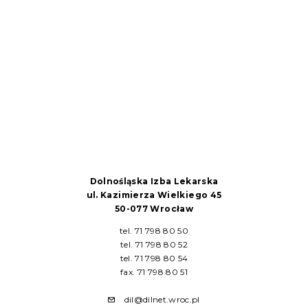
Dolnośląska Izba Lekarska
ul. Kazimierza Wielkiego 45
50-077 Wrocław
tel. 71 798 80 50
tel. 71 798 80 52
tel. 71 798 80 54
fax. 71 798 80 51
dil@dilnet.wroc.pl