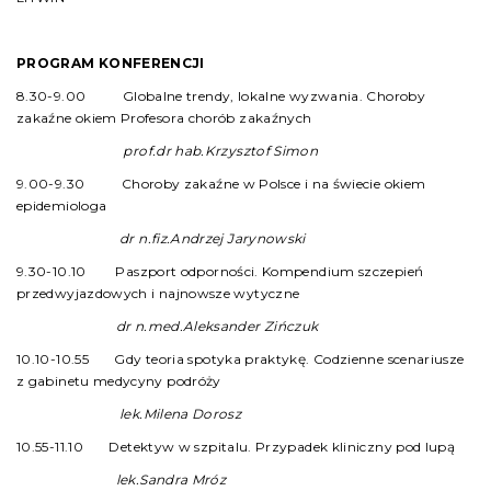
PROGRAM KONFERENCJI
8.30-9.00 Globalne trendy, lokalne wyzwania. Choroby
zakaźne okiem Profesora chorób zakaźnych
prof.dr hab.Krzysztof Simon
9.00-9.30 Choroby zakaźne w Polsce i na świecie okiem
epidemiologa
dr n.fiz.Andrzej Jarynowski
9.30-10.10 Paszport odporności. Kompendium szczepień
przedwyjazdowych i najnowsze wytyczne
dr n.med.Aleksander Zińczuk
10.10-10.55 Gdy teoria spotyka praktykę. Codzienne scenariusze
z gabinetu medycyny podróży
lek.Milena Dorosz
10.55-11.10 Detektyw w szpitalu. Przypadek kliniczny pod lupą
lek.Sandra Mróz