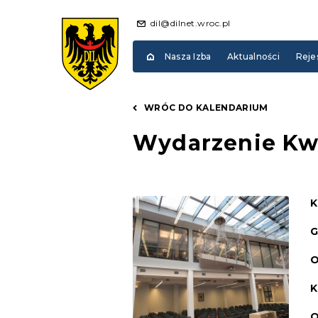
dil@dilnet.wroc.pl
Nasza Izba
Aktualności
Reje
WRÓC DO KALENDARIUM
Wydarzenie Kw
K
G
O
K
O