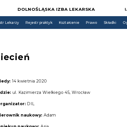
DOLNOŚLĄSKA IZBA LEKARSKA
str Lekarzy
Rejestr praktyk
Kształcenie
Prawo
Składki
Og
iecień
iedy:
14 kwietnia 2020
dzie:
ul. Kazimierza Wielkiego 45, Wrocław
rganizator:
DIL
ierownik naukowy:
Adam
piekun naukowy:
Asia