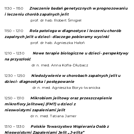
11
30
– 11
50
Znaczenie badań genetycznych w prognozowaniu
i leczeniu chorób zapalnych jelit
prof. dr hab. Robert Śmigiel
11
50
– 12
10
Rola patologa w diagnostyce i leczeniu chorób
zapalnych jelit u dzieci- dlaczego pobieramy wycinki
prof. dr hab. Agnieszka Hałoń
12
10
– 12
30
Nowe terapie biologiczne u dzieci- perspektywy
na przyszłość
dr n. med. Anna Kofla-Dłubacz
12
30
– 12
50
Niedożywienie w chorobach zapalnych jelit u
dzieci- diagnostyka i postępowanie
dr n. med. Agnieszka Borys-Iwanicka
12
50
– 13
10
Mikrobiom jelitowy oraz przeszczepienie
mikroflory jelitowej (FMT) u dzieci z
nieswoistymi zapaleniami jelit
dr n. med. Tatiana Jamer
13
10
– 13
30
Polskie Towarzystwo Wspierania Osób z
Nieswoistymi Zapaleniami Jelit „J-elita”