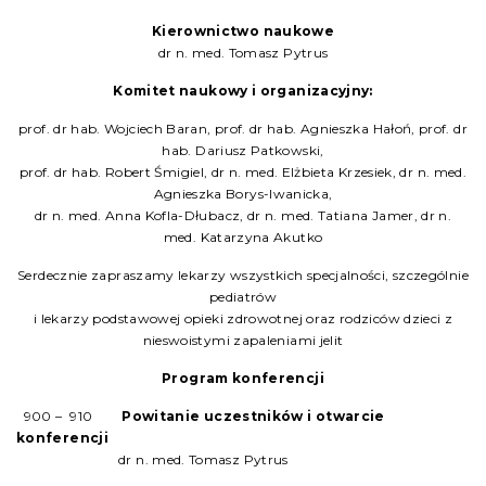
Kierownictwo naukowe
dr n. med. Tomasz Pytrus
Komitet naukowy i organizacyjny:
prof. dr hab. Wojciech Baran, prof. dr hab. Agnieszka Hałoń, prof. dr
hab. Dariusz Patkowski,
prof. dr hab. Robert Śmigiel, dr n. med. Elżbieta Krzesiek, dr n. med.
Agnieszka Borys-Iwanicka,
dr n. med. Anna Kofla-Dłubacz, dr n. med. Tatiana Jamer, dr n.
med. Katarzyna Akutko
Serdecznie zapraszamy lekarzy wszystkich specjalności, szczególnie
pediatrów
i lekarzy podstawowej opieki zdrowotnej oraz rodziców dzieci z
nieswoistymi zapaleniami jelit
Program konferencji
9
00
– 9
10
Powitanie uczestników i otwarcie
konferencji
dr n. med. Tomasz Pytrus