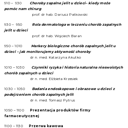
9
10
– 9
30
Choroby zapalne jelit u dzieci– kiedy może
pomóc nam chirurg
prof. dr hab. Dariusz Patkowski
9
30
– 9
50
Rola dermatologa w leczeniu chorób zapalnych
jelit u dzieci
prof. dr hab. Wojciech Baran
9
50
– 10
10
Markery biologiczne chorób zapalnych jelit u
dzieci – jak monitorujemy aktywność choroby
dr n. med. Katarzyna Akutko
10
10
– 10
30
Czynniki ryzyka i historia naturalna nieswoistych
chorób zapalnych u dzieci
dr n. med. Elżbieta Krzesiek
10
30
– 10
50
Badania endoskopowe i obrazowe u dzieci z
podejrzeniem chorób zapalnych jelit
dr n. med. Tomasz Pytrus
10
50
– 11
00
Prezentacja produktów firmy
farmaceutycznej
11
00
– 11
30
Przerwa kawowa