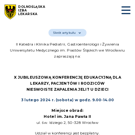
DOLNOŚLĄSKA
IZBA
LEKARSKA
Skrót artykułu
II Katedra i Klinika Pediatrii, Gastroenterologii i Żywienia
Uniwersytetu Medycznego im. Piastów Śląskich we Wrocławiu
zapraszają na:
X JUBILEUSZOWĄ
KONFERENCJĘ EDUKACYJNĄ DLA
LEKARZY, PACJENTÓW I RODZICÓW
NIESWOISTE ZAPALENIA JELIT U DZIECI
3 lutego 2024 r
. (sobota) w godz. 9.00-14.00
Miejsce obrad:
Hotel im. Jana Pawła II
ul. św. Idziego 2, 50-328 Wrocław
Udział w konferencji jest bezpłatny.