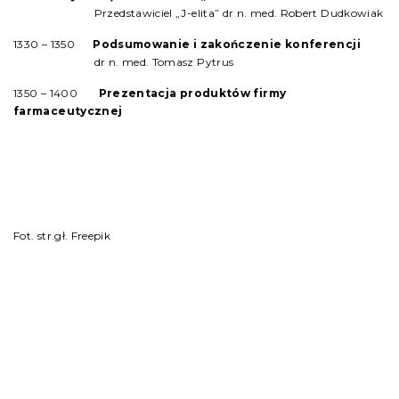
Przedstawiciel „J-elita” dr n. med. Robert Dudkowiak
13
30
– 13
50
Podsumowanie i zakończenie konferencji
dr n. med. Tomasz Pytrus
13
50
– 14
00
Prezentacja produktów firmy
farmaceutycznej
Fot. str.gł. Freepik